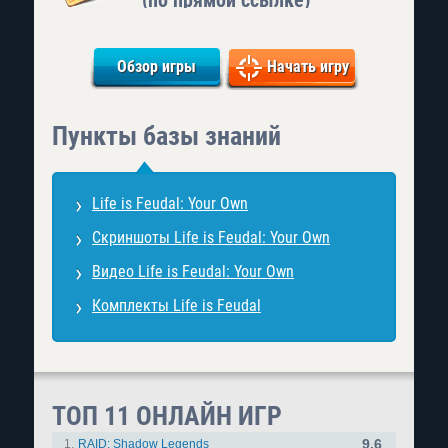
Обзор игры
Начать игру
Пункты базы знаний
Life is Feudal: Your Own
Скриншоты Life is Feudal: Your Own
Видео Life is Feudal: Your Own
Комплекты Life is Feudal
ТОП 11 ОНЛАЙН ИГР
9.6
1.
RAID: Shadow Legends