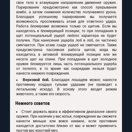
свое тело в атакующем направлении движения оружия.
Парирование предусмотрено как способ прерывания
комбо, а затем снижения количество получаемого урона.
Благодаря успешному парированию вы получаете
возможность прослеживать атаки для ответного удара.
Работа блокировки возможна только со щитом. Если вы
находитесь в блокирующей позиции, то при попадании в
щит потенциальный ущерб любого характера не будет
получен. При нанесении ущерба лоб в лоб, он частично
смягчается. При атаке сзади ущерб не смягчается. Также
предусмотрена пассивная работа щитов, когда вы
находитесь в активной блокирующей позиции или же
несете щит на спине. При попадании в щит холодное
оружие блокируется лишь часть потенциального ущерба
от полного, в то время как снарядами нельзя будет
нанести никакого повреждения.
Верховой бой.
Благодаря лошадям можно нанести
противнику нокдаун тупыми ударами (не приводят к
летальному исходу). В основу этого входит режим
животного, а также его скорость.
Немного советов
Стоит держать врага в эффективном диапазоне своего
оружия. При наличии у вас копья, повреждение вы сможете
нанести меньше или вовсе никакое, если противник
находится достаточно близко от вас и может применить
против вас короткий меч.