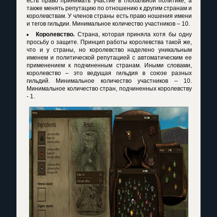
есть право принимать участие в глобальной политике, а
также менять репутацию по отношению к другим странам и
королевствам. У членов страны есть право ношения имени
и тегов гильдии. Минимальное количество участников – 10.
Королевство.
Страна, которая приняла хотя бы одну
просьбу о защите. Принцип работы королевства такой же,
что и у страны, но королевство наделено уникальным
именем и политической репутацией с автоматическим ее
применением к подчиненным странам. Иными словами,
королевство – это ведущая гильдия в союзе разных
гильдий. Минимальное количество участников – 10.
Минимальное количество стран, подчиненных королевству
- 1.