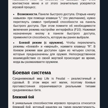
контекстное меню и от этого значительно ускоряется
игровой процесс.
Возможности.
Панели быстрого доступа. Открыв «книгу
навыков» при помощи клавиши "L" (по умолчанию), нужно
перетянуть символ требуемой способности на панель
быстрого доступа. При этом помните об необходимости
включения режима настройки интерфейса (F10). Нажимая
назначенную кнопку в панели быстрого доступа,
применяется способность, которую вы ранее выбрали.
Боевой режим (с оружием).
Чтобы переключить
режимы «боевой» и «мирный», нажмите клавишу "R". В
боевом режиме вам доступен один из четырех слотов,
которые предназначены для оружия. Непосредственное
взаимодействие со своей жертвой происходит во время,
когда вы размахиваете оружием.
Боевая система
Средневековый мир Life is Feudal – реалистичный и
суровый. В этом мире нет магии, поэтому боевые
противостояния ограничиваются реальными типами
средневековых битв.
Ближний бой
К уникальным способностям игрового процесса относится
ближний бой, который нацелен на такую реалистичность,