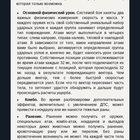
которая только возможна.
Основной физический урон.
Системой боя заняты два
важных физических измерения: скорость и масса. У
каждого оружия есть свой собственный уникальный набор
ударных узлов и каждая группа занимает определенный
тип повреждения. Атаки могут выполняться в четырех
типах: слева направо, справа налево, тяговой и накладной
атаке. В зависимости от того, какое направление атаки
вами было выбрано, активируется определенная группа
ударных узлов и, конечно же, будет наносить урон силам
противника. Собственные позиции узлами отслеживаются
во время атаки каждые 32 мс, после чего подключаются их
текущее положение с позицией, которая происходила 32
мс назад в результате повреждающего вектора. Чем
дольше вектор, тем с более быстрой скоростью
передвигается узел. Если что-то вектор пересекает часть
тела, то хитпоинт удастся обнаружить и дальше будут
происходить расчеты ущерба.
Комбо.
Во время разблокировки дополнительных
эффектов, включительно с увеличением ДПС, может
привести к нокдауну или же нанести тяжелые раны.
Ранение.
Ранения можно получить от оружия,
специальных атак, комбо-атак, нокдаунов и выпадов
некоторых диких животных можно получить ранение,
кровоточащую рану или же перелом. Без раны
кровотечение возникнуть не может. На каждой части тела