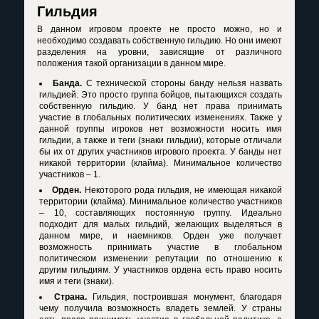
Гильдия
В данном игровом проекте не просто можно, но и
необходимо создавать собственную гильдию. Но они имеют
разделения на уровни, зависящие от различного
положения такой организации в данном мире.
Банда.
С технической стороны банду нельзя назвать
гильдией. Это просто группа бойцов, пытающихся создать
собственную гильдию. У банд нет права принимать
участие в глобальных политических изменениях. Также у
данной группы игроков нет возможности носить имя
гильдии, а также и теги (знаки гильдии), которые отличали
бы их от других участников игрового проекта. У банды нет
никакой территории (клайма). Минимальное количество
участников – 1.
Орден.
Некоторого рода гильдия, не имеющая никакой
территории (клайма). Минимальное количество участников
– 10, составляющих постоянную группу. Идеально
подходит для малых гильдий, желающих выделяться в
данном мире, и наемников. Орден уже получает
возможность принимать участие в глобальном
политическом изменении репутации по отношению к
другим гильдиям. У участников ордена есть право носить
имя и теги (знаки).
Страна.
Гильдия, построившая монумент, благодаря
чему получила возможность владеть землей. У страны