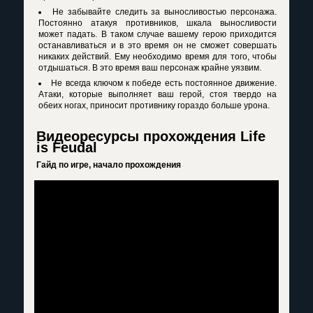
Не забывайте следить за выносливостью персонажа.
Постоянно атакуя противников, шкала выносливости
может падать. В таком случае вашему герою приходится
останавливаться и в это время он не сможет совершать
никаких действий. Ему необходимо время для того, чтобы
отдышаться. В это время ваш персонаж крайне уязвим.
Не всегда ключом к победе есть постоянное движение.
Атаки, которые выполняет ваш герой, стоя твердо на
обеих ногах, приносит противнику гораздо больше урона.
Видеоресурсы прохождения Life
is Feudal
Гайд по игре, начало прохождения