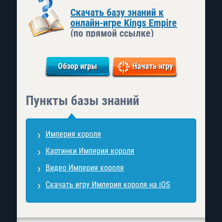
Скачать базу знаний к
онлайн-игре Kings Empire
(по прямой ссылке)
Обзор игры
Начать игру
Пункты базы знаний
Империя короля
Картинки Империя короля
Видео Империя короля
Скачать игру Империя короля на iOS