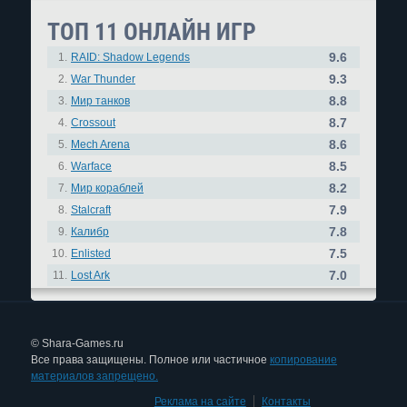
ТОП 11 ОНЛАЙН ИГР
9.6
1.
RAID: Shadow Legends
9.3
2.
War Thunder
8.8
3.
Мир танков
8.7
4.
Crossout
8.6
5.
Mech Arena
8.5
6.
Warface
8.2
7.
Мир кораблей
7.9
8.
Stalcraft
7.8
9.
Калибр
7.5
10.
Enlisted
7.0
11.
Lost Ark
© Shara-Games.ru
Все права защищены. Полное или частичное
копирование
материалов запрещено.
Реклама на сайте
|
Контакты