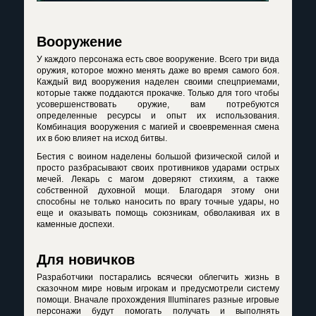
Вооружение
У каждого персонажа есть свое вооружение. Всего три вида
оружия, которое можно менять даже во время самого боя.
Каждый вид вооружения наделен своими спецприемами,
которые также поддаются прокачке. Только для того чтобы
усовершенствовать оружие, вам потребуются
определенные ресурсы и опыт их использования.
Комбинация вооружения с магией и своевременная смена
их в бою влияет на исход битвы.
Бестия с воином наделены большой физической силой и
просто разбрасывают своих противников ударами острых
мечей. Лекарь с магом доверяют стихиям, а также
собственной духовной мощи. Благодаря этому они
способны не только наносить по врагу точные удары, но
еще и оказывать помощь союзникам, обволакивая их в
каменные доспехи.
Для новичков
Разработчики постарались всячески облегчить жизнь в
сказочном мире новым игрокам и предусмотрели систему
помощи. Вначале прохождения Illuminares разные игровые
персонажи будут помогать получать и выполнять