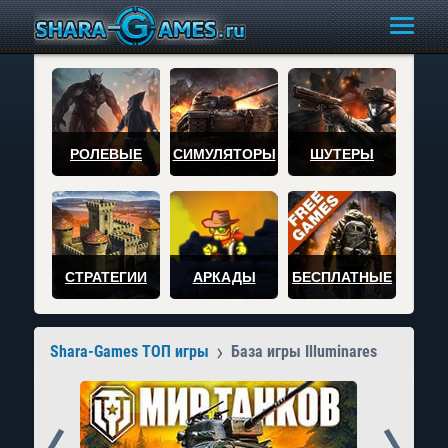
РОЛЕВЫЕ
СИМУЛЯТОРЫ
ШУТЕРЫ
СТРАТЕГИИ
АРКАДЫ
БЕСПЛАТНЫЕ
Shara-Games ТОП игры
База игры Illuminares
Prev
Next