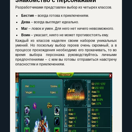
Разработчиками представлен выбор из четырех классов.
Бестия
– всегда готова к приключениям.
Дева
– всегда выглядит идеально.
Маг
– ловок и умен. Для него нет ничего невозможного.
Воин
– ужасает, никто не может противостоять ему.
Каждый из классов наделен своим набором уникальных
умений. Но поскольку выбор героев очень скромный, а в
процессе прохождения необходимо его прокачивать, то во
время выбора персонажа руководствуйтесь личными
предпочтениями – с кем вы готовы отправиться навстречу
опасностям и приключениям.