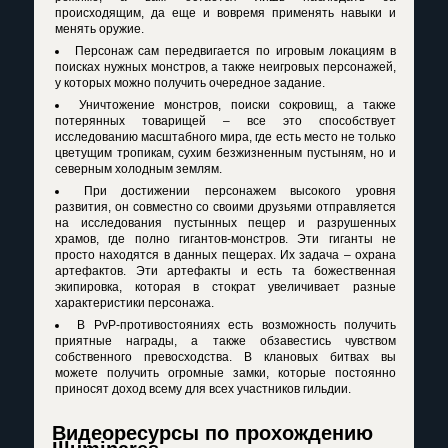
происходящим, да еще и вовремя применять навыки и
менять оружие.
Персонаж сам передвигается по игровым локациям в
поисках нужных монстров, а также неигровых персонажей,
у которых можно получить очередное задание.
Уничтожение монстров, поиски сокровищ, а также
потерянных товарищей – все это способствует
исследованию масштабного мира, где есть место не только
цветущим тропикам, сухим безжизненным пустыням, но и
северным холодным землям.
При достижении персонажем высокого уровня
развития, он совместно со своими друзьями отправляется
на исследования пустынных пещер и разрушенных
храмов, где полно гигантов-монстров. Эти гиганты не
просто находятся в данных пещерах. Их задача – охрана
артефактов. Эти артефакты и есть та божественная
экипировка, которая в стократ увеличивает разные
характеристики персонажа.
В PvP-противостояниях есть возможность получить
приятные награды, а также обзавестись чувством
собственного превосходства. В клановых битвах вы
можете получить огромные замки, которые постоянно
приносят доход всему для всех участников гильдии.
Видеоресурсы по прохождению