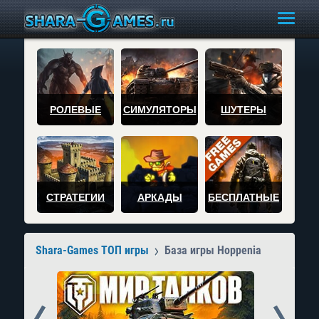
РОЛЕВЫЕ
СИМУЛЯТОРЫ
ШУТЕРЫ
СТРАТЕГИИ
АРКАДЫ
БЕСПЛАТНЫЕ
Shara-Games ТОП игры
База игры Hoppenia
Prev
Next