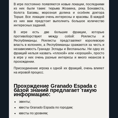
В игре постоянно появляются новые локации, последними
из них были такие: тюрьма Жоакина, река Бонависта,
болота Багамы, морозная долина и особняк доктора
Торше. Все локации очень интересны и красивы. В каждой
из них вам предстоит выполнить большое количество
интересных заданий.
В игре есть две большие фракции, которые
противоборствуют между собой: Роялисты и
Республиканцы. Роялисты представляют королевскую
власть в колониях, а Республиканцы сражаются за честь и
независимость Гранадо Эспады и Веспаньолы. Ни одну из
фракций нельзя назвать «плохой» или «хорошей», просто
в игре у них очень разные интересы и много нюансов в
прохождении.
Присоединение игрока к одной их фракций, очень влияет
на игровой процесс.
Прохождение Granado Espada с
базой знаний предлагает такую
информацию:
эвенты;
квесты Granado Espada по городам;
квесты по уровням;