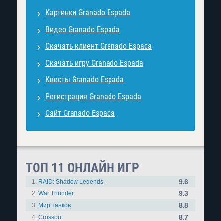
Картинки Granado Espada
Видео Granado Espada
Скачать клиент Granado Espada
Скачать игру Granado Espada
Квесты Granado Espada
Регистрация Granado Espada
Сайт Granado Espada
ТОП 11 ОНЛАЙН ИГР
9.6
1.
RAID: Shadow Legends
9.3
2.
War Thunder
8.8
3.
Мир танков
8.7
4.
Crossout