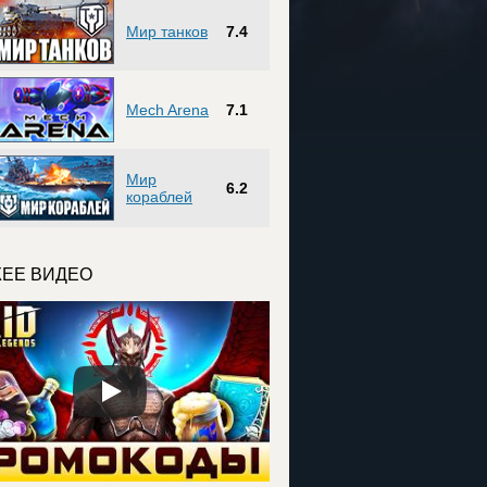
Мир танков
7.4
Mech Arena
7.1
Мир
6.2
кораблей
ЕЕ ВИДЕО