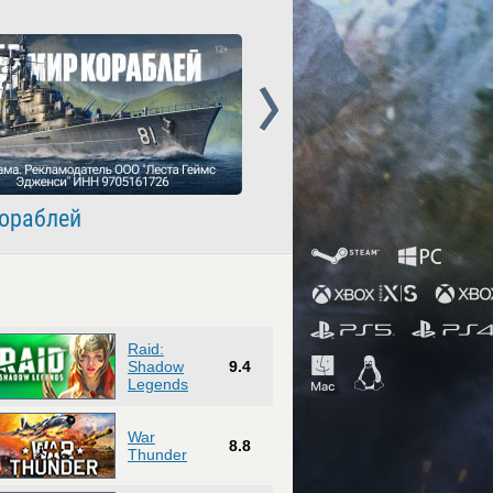
Next
ораблей
Crossout
Raid:
Shadow
9.4
Legends
War
8.8
Thunder