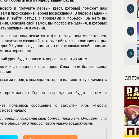
 стоит
обратиться к Лидеру вашей расы
.
нового и получите первый квест, который поможет вам
3
т вам в прохождение Героев возрождения. В первом задании
лье и выйти оттуда с трофеями и победой. За него вы
ания. Основав свой замок, вы построите здания, в которых
чать заклинания и умения.
4
позволят вам освоится в фантастическом мире героев,
ть сказочных созданий, которые обитают на локациях игры.
герое? Нужно всегда помнить о его основных особенностях.
истики персонажа.
5
ьший урон будет наносить персонаж противникам.
увеличивают выносливость героя.
Сила
– чем больше силы,
инаний.
СВЕЖ
азвитии героя, с помощью которого вы сможете увеличивать
, и
прохождение Героев возрождение
будет легким и
йте появилось сообщение о закрытии игры «Герои:
о новое начало!
 перейти, сохранив свои бонусы пока нет. Ожидаем, что
ные обещания и предоставит такую возможность.