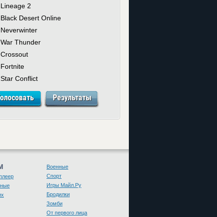
Lineage 2
Black Desert Online
Neverwinter
War Thunder
Crossout
Fortnite
Star Conflict
М
Военные
Спорт
плеер
Игры Майл.Ру
чные
Бродилки
их
Зомби
От первого лица