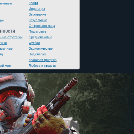
Крафт
ативные
Инди-игры
Выживание
и
Казуальные
йн
От третьего лица
ЕННОСТИ
Пошаговые
ьные стратегии
Средневековье
тные
Футбол
язычные
Экономические
яд
Вид сверху
Красивая графика
ый мир
Любовь и страсть