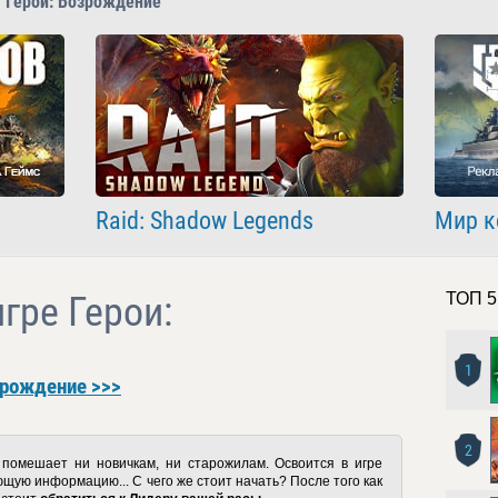
 Герои: Возрождение
Raid: Shadow Legends
Мир к
гре Герои:
ТОП 5
1
зрождение >>>
2
помешает ни новичкам, ни старожилам. Освоится в игре
щую информацию... С чего же стоит начать? После того как