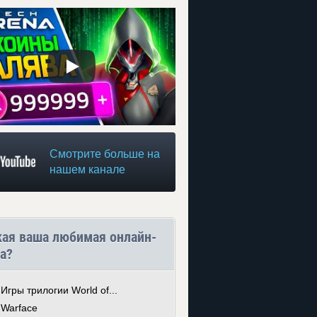
Смотрите больше на
нашем канале
кая ваша любимая онлайн-
а?
Игры трилогии World of...
Warface