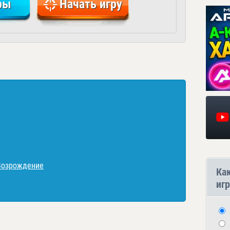
ры
Начать игру
 Возрождение
Ка
игр