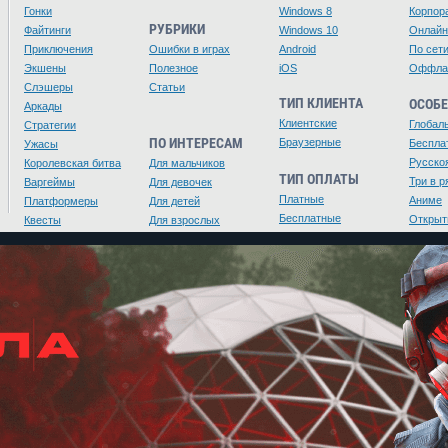
Гонки
Windows 8
Корпор
РУБРИКИ
Файтинги
Windows 10
Онлайн
Приключения
Ошибки в играх
Android
По сет
Экшены
Полезное
iOS
Оффла
Слэшеры
Статьи
ТИП КЛИЕНТА
ОСОБ
Аркады
Клиентские
Глобал
Стратегии
ПО ИНТЕРЕСАМ
Браузерные
Беспла
Ужасы
Русско
Королевская битва
Для мальчиков
ТИП ОПЛАТЫ
Три в р
Варгеймы
Для девочек
Платные
Аниме
Платформеры
Для детей
Бесплатные
Открыт
Квесты
Для взрослых