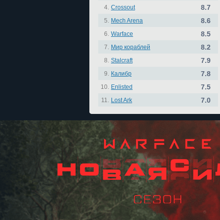
8.7
4.
Crossout
8.6
5.
Mech Arena
8.5
6.
Warface
8.2
7.
Мир кораблей
7.9
8.
Stalcraft
7.8
9.
Калибр
7.5
10.
Enlisted
7.0
11.
Lost Ark