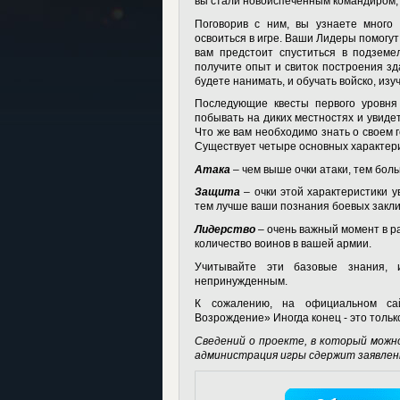
вы стали новоиспеченным командиром,
Поговорив с ним, вы узнаете много 
освоиться в игре. Ваши Лидеры помогу
вам предстоит спуститься в подземе
получите опыт и свиток построения зд
будете нанимать, и обучать войско, изу
Последующие квесты первого уровня 
побывать на диких местностях и увиде
Что же вам необходимо знать о своем 
Существует четыре основных характер
Атака
– чем выше очки атаки, тем бол
Защита
– очки этой характеристики 
тем лучше ваши познания боевых закл
Лидерство
– очень важный момент в р
количество воинов в вашей армии.
Учитывайте эти базовые знания
непринужденным.
К сожалению, на официальном са
Возрождение» Иногда конец - это тольк
Сведений о проекте, в который можно
администрация игры сдержит заявлен