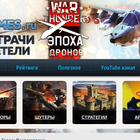
игры онлайн бе
Рейтинги
Полезное
YouTube канал
ТОРЫ
ШУТЕРЫ
СТРАТЕГИИ
А