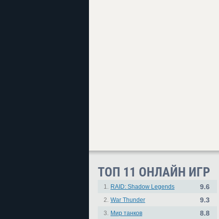
ТОП 11 ОНЛАЙН ИГР
9.6
1.
RAID: Shadow Legends
9.3
2.
War Thunder
8.8
3.
Мир танков