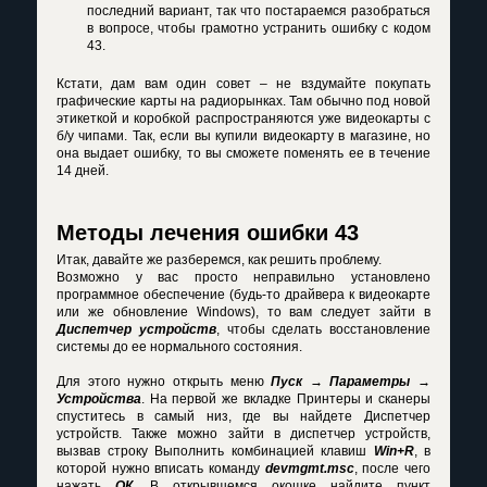
последний вариант, так что постараемся разобраться
в вопросе, чтобы грамотно устранить ошибку с кодом
43.
Кстати, дам вам один совет – не вздумайте покупать
графические карты на радиорынках. Там обычно под новой
этикеткой и коробкой распространяются уже видеокарты с
б/у чипами. Так, если вы купили видеокарту в магазине, но
она выдает ошибку, то вы сможете поменять ее в течение
14 дней.
Методы лечения ошибки 43
Итак, давайте же разберемся, как решить проблему.
Возможно у вас просто неправильно установлено
программное обеспечение (будь-то драйвера к видеокарте
или же обновление Windows), то вам следует зайти в
Диспетчер устройств
, чтобы сделать восстановление
системы до ее нормального состояния.
Для этого нужно открыть меню
Пуск → Параметры →
Устройства
. На первой же вкладке Принтеры и сканеры
спуститесь в самый низ, где вы найдете Диспетчер
устройств. Также можно зайти в диспетчер устройств,
вызвав строку Выполнить комбинацией клавиш
Win+R
, в
которой нужно вписать команду
devmgmt.msc
, после чего
нажать
ОК
. В открывшемся окошке найдите пункт