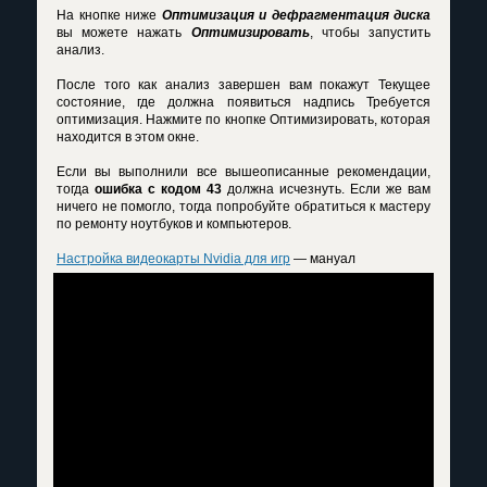
На кнопке ниже
Оптимизация и дефрагментация диска
вы можете нажать
Оптимизировать
, чтобы запустить
анализ.
После того как анализ завершен вам покажут Текущее
состояние, где должна появиться надпись Требуется
оптимизация. Нажмите по кнопке Оптимизировать, которая
находится в этом окне.
Если вы выполнили все вышеописанные рекомендации,
тогда
ошибка с кодом 43
должна исчезнуть. Если же вам
ничего не помогло, тогда попробуйте обратиться к мастеру
по ремонту ноутбуков и компьютеров.
Настройка видеокарты Nvidia для игр
— мануал