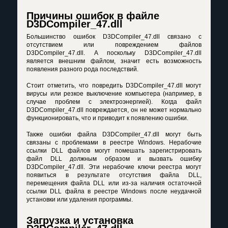
Причины ошибок в файле
D3DCompiler_47.dll
Большинство ошибок D3DCompiler_47.dll связано с
отсутствием или повреждением файлов
D3DCompiler_47.dll. А поскольку D3DCompiler_47.dll
является внешним файлом, значит есть возможность
появления разного рода последствий.
Стоит отметить, что повредить D3DCompiler_47.dll могут
вирусы или резкое выключение компьютера (например, в
случае проблем с электроэнергией). Когда файл
D3DCompiler_47.dll повреждается, он не может нормально
функционировать, что и приводит к появлению ошибки.
Также ошибки файла D3DCompiler_47.dll могут быть
связаны с проблемами в реестре Windows. Нерабочие
ссылки DLL файлов могут помешать зарегистрировать
файл DLL должным образом и вызвать ошибку
D3DCompiler_47.dll. Эти нерабочие ключи реестра могут
появиться в результате отсутствия файла DLL,
перемещения файла DLL или из-за наличия остаточной
ссылки DLL файла в реестре Windows после неудачной
установки или удаления программы.
Загрузка и установка