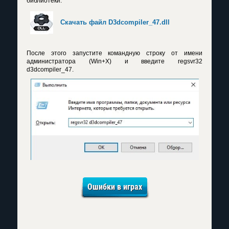
библиотеки.
Скачать файл D3dcompiler_47.dll
После этого запустите командную строку от имени
администратора (Win+X) и введите regsvr32
d3dcompiler_47.
Ошибки в играх