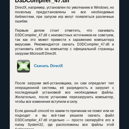
D3DCompiler_47.dll
DirectX, например, установлен по умолчанию в Windows, но
поскольку предустановлены не все необходимые
библиотеки, при запуске игр могут появляться различные
ошибки.
Первым делом стоит отметить, что скачивать
D3DCompiler_47.dll с неизвестных источников не советуем,
так как это может привести к заражению компьютера
вирусами. Рекомендуется скачать D3DCompiler_47.dll и
установить себе на компьютер с официальной страницы
загрузки Microsoft DirectX.
Скачать DirectX
После загрузки веб-установщика, он сам определит тип
операционной системы, её разрядность и загрузит с
последующей установкой все необходимые файлы.
Желательно, после установки перезагрузить компьютер,
чтобы все изменения вступили в силу.
Если данный способ по каким-то причинам не помог или не
подходит и вы всё-таки решили скачать файл
D3DCompiler_47.dll отдельно — просто скопируйте его в
папку System32, где расположены все файлы этой