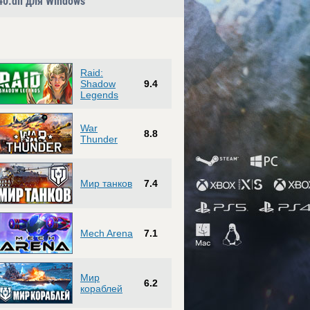
0.dll для Windows
Raid:
Shadow
9.4
Legends
War
8.8
Thunder
Мир танков
7.4
Mech Arena
7.1
Мир
6.2
кораблей