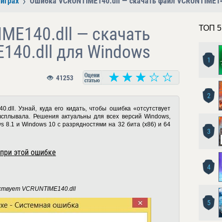
играх
Ошибка VCRUNTIME140.dll — скачать файл VCRUNTIME14
ME140.dll — скачать
ТОП 5
140.dll для Windows
1
41253
2
dll. Узнай, куда его кидать, чтобы ошибка «отсутствует
сплывала. Решения актуальны для всех версий Windows,
s 8.1 и Windows 10 с разрядностями на 32 бита (x86) и 64
3
при этой ошибке
4
ствует VCRUNTIME140.dll
5