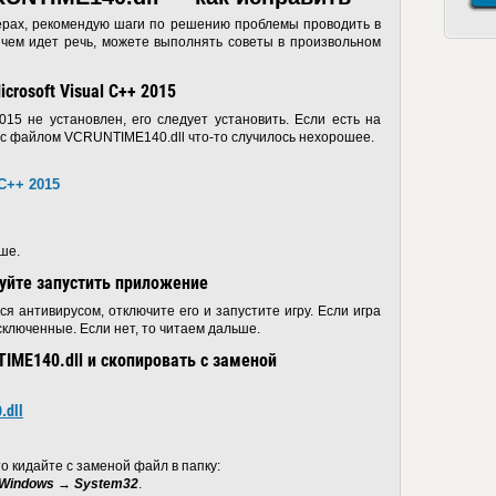
ерах, рекомендую шаги по решению проблемы проводить в
 чем идет речь, можете выполнять советы в произвольном
crosoft Visual C++ 2015
2015 не установлен, его следует установить. Если есть на
к с файлом VCRUNTIME140.dll что-то случилось нехорошее.
 C++ 2015
ше.
буйте запустить приложение
я антивирусом, отключите его и запустите игру. Если игра
сключенные. Если нет, то читаем дальше.
IME140.dll и скопировать с заменой
.dll
о кидайте с заменой файл в папку:
 Windows → System32
.