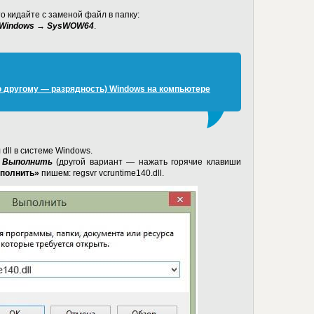
о кидайте с заменой файл в папку:
→ Windows → SysWOW64
.
о другому — разрядность) Windows на компьютере
dll в системе Windows.
 Выполнить
(другой вариант — нажать горячие клавиши
полнить»
пишем: regsvr vcruntime140.dll.