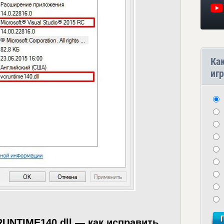
Ка
игр
UNTIME140.dll — как исправить