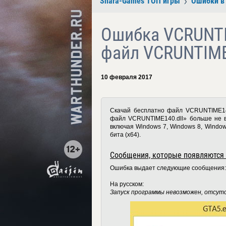
Shara-Games ТОП игры
Ошибки в 
Ошибка VCRUNTI
файл VCRUNTIME
10 февраля 2017
Скачай бесплатно файл VCRUNTIME140.
файл VCRUNTIME140.dll» больше не в
включая Windows 7, Windows 8, Window
бита (x64).
Сообщения, которые появляются 
Ошибка выдает следующие сообщения:
На русском:
Запуск программы невозможен, отсут