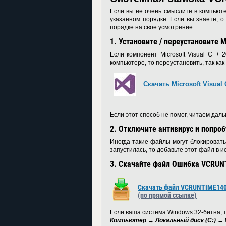
Если вы не очень смыслите в компьют
указанном порядке. Если вы знаете, о
порядке на свое усмотрение.
1. Установите / переустановите Mi
Если компонент Microsoft Visual C++ 
компьютере, то переустановить, так ка
Скачать Microsoft Visual
Если этот способ не помог, читаем даль
2. Отключите антивирус и попро
Иногда такие файлы могут блокироватьс
запустилась, то добавьте этот файл в и
3. Скачайте файл Ошибка VCRUNT
Скачать файл VCRUNTIME140
(по прямой ссылке)
Если ваша система Windows 32-битна, т
Компьютер → Локальный диск (C:) →