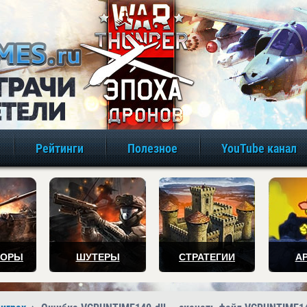
игры онлайн бе
Рейтинги
Полезное
YouTube канал
ТОРЫ
ШУТЕРЫ
СТРАТЕГИИ
А