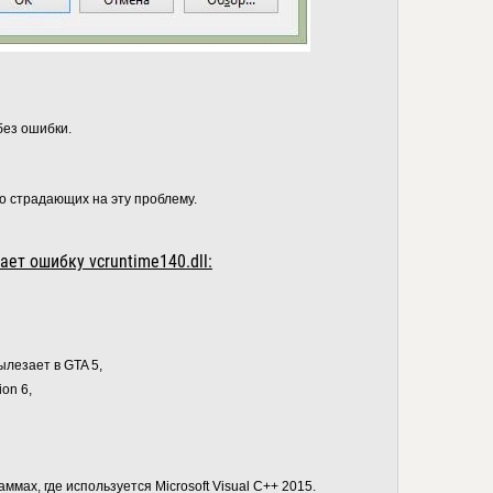
без ошибки.
го страдающих на эту проблему.
ет ошибку vcruntime140.dll:
ылезает в GTA 5,
ion 6,
аммах, где используется Microsoft Visual C++ 2015.