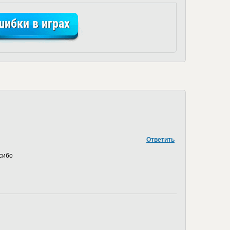
шибки в играх
Ответить
сибо