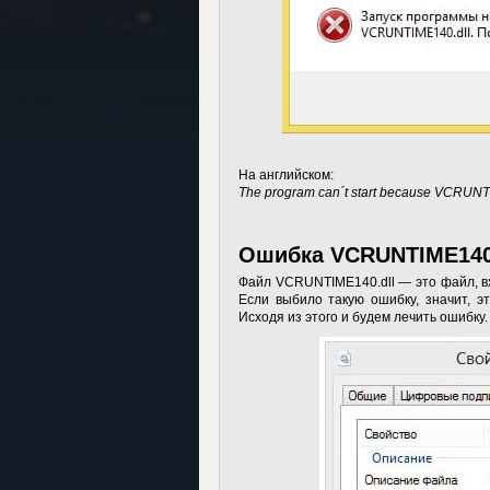
На английском:
The program can´t start because VCRUNTI
Ошибка VCRUNTIME140.
Файл VCRUNTIME140.dll — это файл, вх
Если выбило такую ошибку, значит, э
Исходя из этого и будем лечить ошибку.