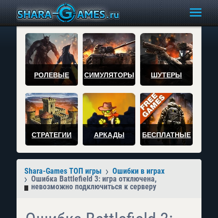
РОЛЕВЫЕ
СИМУЛЯТОРЫ
ШУТЕРЫ
СТРАТЕГИИ
АРКАДЫ
БЕСПЛАТНЫЕ
Shara-Games ТОП игры
Ошибки в играх
Ошибка Battlefield 3: игра отключена,
невозможно подключиться к серверу