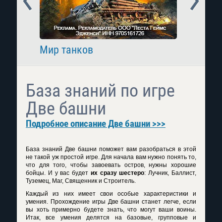
Мир танков
Raid: 
База знаний по игре
Две башни
Подробное описание Две башни >>>
База знаний Две башни поможет вам разобраться в этой
не такой уж простой игре. Для начала вам нужно понять то,
что для того, чтобы завоевать остров, нужны хорошие
бойцы. И у вас будет
их сразу шестеро
: Лучник, Баллист,
Туземец, Маг, Священник и Строитель.
Каждый из них имеет свои особые характеристики и
умения.
Прохождение игры Две башни
станет легче, если
вы хоть примерно будете знать, что могут ваши воины.
Итак, все умения делятся на базовые, групповые и