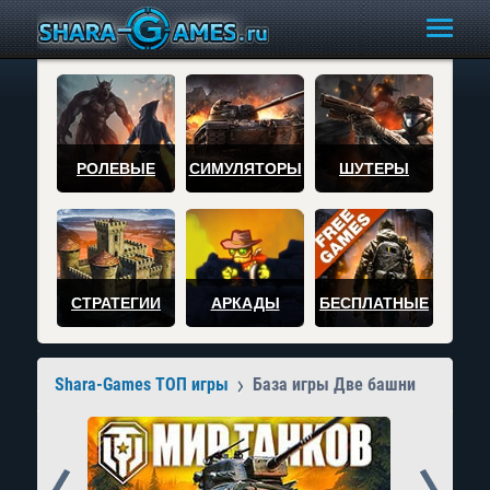
РОЛЕВЫЕ
СИМУЛЯТОРЫ
ШУТЕРЫ
СТРАТЕГИИ
АРКАДЫ
БЕСПЛАТНЫЕ
Shara-Games ТОП игры
База игры Две башни
Prev
Next