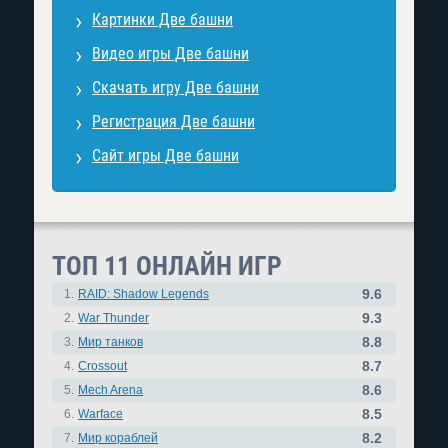
Картинки Две башни
Видео игры Две башни
Скачать игру Две башни
Регистрация Две башни
Сайт игры Две башни
ТОП 11 ОНЛАЙН ИГР
9.6
1.
RAID: Shadow Legends
9.3
2.
War Thunder
8.8
3.
Мир танков
8.7
4.
Crossout
8.6
5.
Mech Arena
8.5
6.
Warface
8.2
7.
Мир кораблей