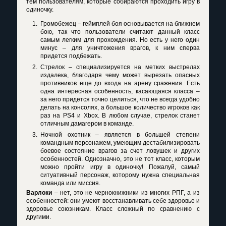
тем пользователям, которые собираются проходить игру в
одиночку.
Громобежец – геймплей боя основывается на ближнем
бою, так что пользователи считают данный класс
самым легким для прохождения. Но есть у него один
минус – для уничтожения врагов, к ним сперва
придется подбежать.
Стрелок – специализируется на метких выстрелах
издалека, благодаря чему может вырезать опасных
противников еще до входа на арену сражения. Есть
одна интересная особенность, касающаяся класса –
за него придется точно целиться, что не всегда удобно
делать на консолях, а большое количество игроков как
раз на
PS
4 и
Xbox
. В любом случае, стрелок станет
отличным дамагером в команде.
Ночной охотник – является в большей степени
командным персонажем, умеющим дестабилизировать
боевое состояние врагов за счет ловушек и других
особенностей. Однозначно, это не тот класс, которым
можно пройти игру в одиночку! Пожалуй, самый
ситуативный персонаж, которому нужна специальная
команда или миссия.
Варлоки
– нет, это не чернокнижники из многих РПГ, а из
особенностей: они умеют восстанавливать себе здоровье и
здоровье союзникам. Класс сложный по сравнению с
другими.