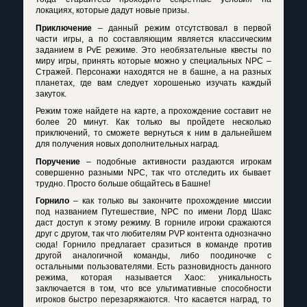
локациях, которые дадут новые призы.
Приключение
– данный режим отсутствовал в первой
части игры, а по составляющим является классическим
заданием в
PvE
режиме. Это необязательные квесты по
миру игры, принять которые можно у специальных
NPC
–
Стражей. Персонажи находятся не в башне, а на разных
планетах, где вам следует хорошенько изучать каждый
закуток.
Режим тоже найдете на карте, а прохождение составит не
более 20 минут. Как только вы пройдете несколько
приключений, то сможете вернуться к ним в дальнейшем
для получения новых дополнительных наград.
Поручение
– подобные активности раздаются игрокам
совершенно разными
NPC
, так что отследить их бывает
трудно. Просто больше общайтесь в Башне!
Горнило
– как только вы закончите прохождение миссии
под названием Путешествие,
NPC
по имени Лорд Шакс
даст доступ к этому режиму. В горниле игроки сражаются
друг с другом, так что любителям
PVP
контента однозначно
сюда! Горнило предлагает сразиться в команде против
другой аналогичной команды, либо поодиночке с
остальными пользователями. Есть разновидность данного
режима, которая называется Хаос: уникальность
заключается в том, что все ультимативные способности
игроков быстро перезаряжаются. Что касается наград, то