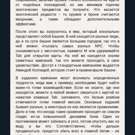
от подобных похождений, но как минимум парочку
экзотических предметов вы получите. Что касается
экзотической редкости – то оружие и броня считаются
мощными, а также обладают дополнительными
эффектами.
После этого вы загрузитесь в мир, который изначально
представляет собой Башню. В ней находятся разные люди,
да и по сути башня является большим городом, так что в
ней можно отыскать самых разных
NPC
. Чтобы
ознакомиться с местностью, нажмите
M
или удерживайте
Tab
для открытия карты. На ней же находятся значки
сюжетных кампаний, так что можете проходить в свое
удовольствие. Доступ к стандартным кампаниям выдается
Амандой Холлидей, которая стоит в правом крыле башни.
В заданиях кампании могут возникать определенные
трудности, когда вам, к примеру, необходимо будет найти
какие-то точки взаимодействия. Если не знаете, где они
находятся, можете в любой момент свериться с картой по
нажатию клавиши
Tab
: запомните, что белым ромбом
отмечаются точки главной миссии. Основные заданий
бывают разные, а некоторые из них являются сражениями.
Дело в том, что иногда такие сражения проходят не совсем
гладко из-за повышенной динамики боев. Один из
противников может забежать в угол, потом упустить вас из
виду, а вы его. Соответственно, чтобы дальше
продвинуться, придется убить всех в главной битве – не