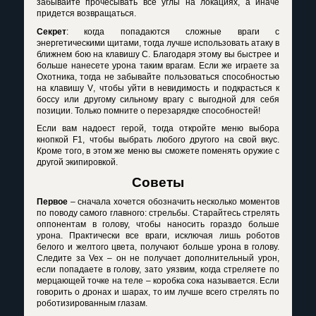
забывайте прочесывать все углы на локациях, а иначе
придется возвращаться.
Секрет
: когда попадаются сложные враги с
энергетическими щитами, тогда лучше использовать атаку в
ближнем бою на клавишу С. Благодаря этому вы быстрее и
больше нанесете урона таким врагам. Если же играете за
Охотника, тогда не забывайте пользоваться способностью
на клавишу
V
, чтобы уйти в невидимость и подкрасться к
боссу или другому сильному врагу с выгодной для себя
позиции. Только помните о перезарядке способностей!
Если вам надоест герой, тогда откройте меню выбора
кнопкой
F
1, чтобы выбрать любого другого на свой вкус.
Кроме того, в этом же меню вы сможете поменять оружие с
другой экипировкой.
Советы
Первое
– сначала хочется обозначить несколько моментов
по поводу самого главного: стрельбы. Старайтесь стрелять
оппонентам в голову, чтобы наносить гораздо больше
урона. Практически все враги, исключая лишь роботов
белого и желтого цвета, получают больше урона в голову.
Следите за
Vex
– он не получает дополнительный урон,
если попадаете в голову, зато уязвим, когда стреляете по
мерцающей точке на теле – коробка сока называется. Если
говорить о дронах и шарах, то им лучше всего стрелять по
роботизированным глазам.