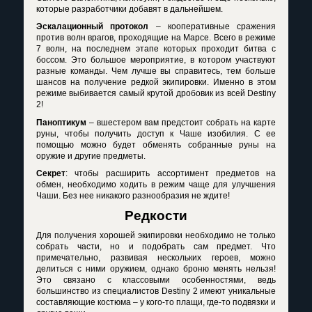
которые разработчики добавят в дальнейшем.
Эскалационный протокол
– кооперативные сражения
против волн врагов, проходящие на Марсе. Всего в режиме
7 волн, на последнем этапе которых проходит битва с
боссом. Это большое мероприятие, в котором участвуют
разные команды. Чем лучше вы справитесь, тем больше
шансов на получение редкой экипировки. Именно в этом
режиме выбивается самый крутой дробовик из всей
Destiny
2!
Паноптикум
– вшестером вам предстоит собрать на карте
руны, чтобы получить доступ к Чаше изобилия. С ее
помощью можно будет обменять собранные руны на
оружие и другие предметы.
Секрет
: чтобы расширить ассортимент предметов на
обмен, необходимо ходить в режим чаще для улучшения
Чаши. Без нее никакого разнообразия не ждите!
Редкости
Для получения хорошей экипировки необходимо не только
собрать части, но и подобрать сам предмет. Что
примечательно, развивая нескольких героев, можно
делиться с ними оружием, однако броню менять нельзя!
Это связано с классовыми особенностями, ведь
большинство из специалистов
Destiny
2 имеют уникальные
составляющие костюма – у кого-то плащи, где-то подвязки и