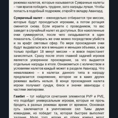
режимах налетов, которые называются Сумрачные налеты
– там врагов победить труднее, зато награды лучше. Чтобы
попасть в подобный подрежим, откройте вкладку Авангард.
Сумрачный налет
– еженедельно отбирается три миссии,
которые будут проходиться игроками, а потом ротация
сменится снова. Если играете с проводником, то вас
заведет в случайный налет из доступных. Все накопленные
очки суммируются, после чего складываются в один
показатель. Собирать же очки можно посредством убийств
и за крафт световых сфер. По мере прохождения очки
будут выдаваться все в меньших и меньших объемах, а как
только пройдет 18 минут миссии – и вовсе перестанет
зачисляться. Сразу после этого главной задачей игроков
является ускоренное прохождение, за что выдаются
отдельные награды в итоге. Ознакомиться с количеством и
условиями налетов каждый может в разделе Авангард. Что
немаловажно – в налетах данного типа в награду
предлагается снаряжение, которое ни в каких других
режимах выбить нельзя. В конце прохождения налета
игроки получают сундук, блеск и значки авангарды с
частями экипировки.
Гамбит
– тут найдутся сочетания элементов
PVP
и
PVE
,
что подойдет универсальным игрокам, которые не прочь
бродить в разных режимах время от времени. Основная
суть заключается в уничтожении сил Тьмы двумя
командами, но победит та, которая быстрее выполнит
задание. Мало того, игроки из обеих команд могут