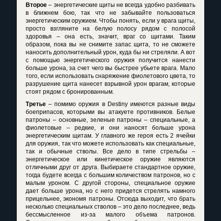
Второе
– энергетические щиты не всегда удобно разбивать
в ближнем бою, так что не забывайте пользоваться
энергетическим оружием. Чтобы понять, если у врага щиты,
просто взгляните на белую полосу рядом с полосой
здоровья – она есть, значит, враг со щитами. Таким
образом, пока вы не снимите запас щита, то не сможете
наносить дополнительный урон, куда бы ни стреляли. А вот
с помощью энергетического оружия получится нанести
больше урона, за счет чего вы быстрее убьете врага. Мало
того, если использовать снаряжение фиолетового цвета, то
разрушение щита нанесет взрывной урон врагам, которые
стоят рядом с бронированным.
Третье
– помимо оружия в
Destiny
имеются разные виды
боеприпасов, которыми вы атакуете противников. Белые
патроны – основные, зеленые патроны – специальные, а
фиолетовые – редкие, и они наносят больше урона
энергетическим щитам. У главного же героя есть 2 ячейки
для оружия, так что можете использовать как специальные,
так и обычные стволы. Все дело в типе стрельбы –
энергетическое или кинетическое оружие являются
отличными друг от друга. Выбираете стандартное оружие,
тогда будете всегда с большим количеством патронов, но с
малым уроном. С другой стороны, специальное оружие
дает больше урона, но с него придется стрелять намного
прицельнее, экономя патроны. Отсюда выходит, что брать
несколько специальных стволов – это дело последнее, ведь
бессмысленное из-за малого объема патронов.