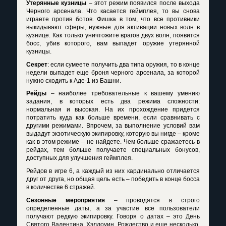
Утерянные кузницы
– этот режим появился после выхода
Черного арсенала. Что касается геймплея, то вы снова
играете против ботов. Фишка в том, что все противники
выкидывают сферы, нужные для активации новых волн в
кузнице. Как только уничтожите врагов двух волн, появится
босс, убив которого, вам выпадет оружие утерянной
кузницы.
Секрет
: если сумеете получить два типа оружия, то в конце
недели выпадет еще броня черного арсенала, за которой
нужно сходить к Аде-1 из Башни.
Рейды
– наиболее требовательные к вашему умению
задания, в которых есть два режима сложности:
нормальная и высокая. На их прохождение придется
потратить куда как больше времени, если сравнивать с
другими режимами. Впрочем, за выполнение условий вам
выдадут экзотическую экипировку, которую вы нигде – кроме
как в этом режиме – не найдете. Чем больше сражаетесь в
рейдах, тем больше получаете специальных бонусов,
доступных для улучшения геймплея.
Рейдов в игре 6, а каждый из них кардинально отличается
друг от друга, но общая цель есть – победить в конце босса
в количестве 6 стражей.
Сезонные мероприятия
– проводятся в строго
определенные даты, а за участие все пользователи
получают редкую экипировку. Говоря о датах – это День
Святого Валентина, Хэллоуин, Рождество и еще несколько,