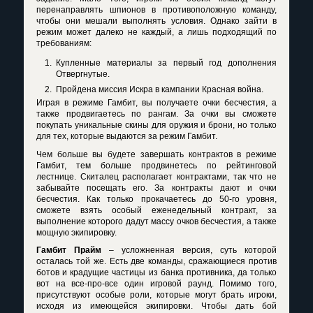
перенаправлять шпионов в противоположную команду,
чтобы они мешали выполнять условия. Однако зайти в
режим может далеко не каждый, а лишь подходящий по
требованиям:
Купленные материалы за первый год дополнения
Отвергнутые.
Пройдена миссия Искра в кампании Красная война.
Играя в режиме Гамбит, вы получаете очки бесчестия, а
также продвигаетесь по рангам. За очки вы сможете
покупать уникальные скины для оружия и брони, но только
для тех, которые выдаются за режим Гамбит.
Чем больше вы будете завершать контрактов в режиме
Гамбит, тем больше продвинетесь по рейтинговой
лестнице. Скиталец располагает контрактами, так что не
забывайте посещать его. За контракты дают и очки
бесчестия. Как только прокачаетесь до 50-го уровня,
сможете взять особый еженедельный контракт, за
выполнение которого дадут массу очков бесчестия, а также
мощную экипировку.
Гамбит Прайм
– усложненная версия, суть которой
осталась той же. Есть две команды, сражающиеся против
ботов и крадущие частицы из банка противника, да только
вот на все-про-все один игровой раунд. Помимо того,
присутствуют особые роли, которые могут брать игроки,
исходя из имеющейся экипировки. Чтобы дать бой