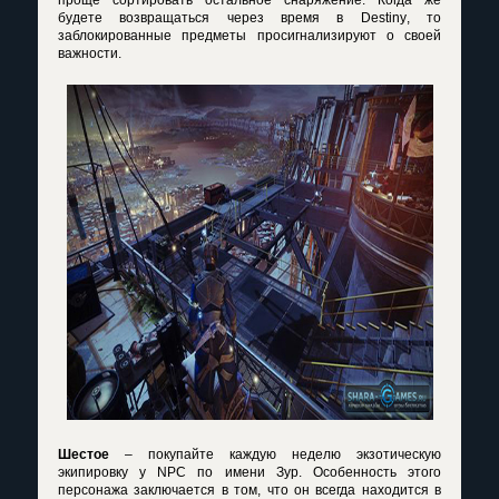
проще сортировать остальное снаряжение. Когда же
будете возвращаться через время в
Destiny
, то
заблокированные предметы просигнализируют о своей
важности.
Шестое
– покупайте каждую неделю экзотическую
экипировку у
NPC
по имени Зур. Особенность этого
персонажа заключается в том, что он всегда находится в