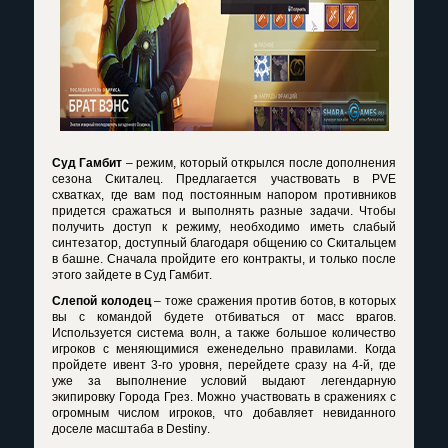
Суд Гамбит
– режим, который открылся после дополнения
сезона Скиталец. Предлагается участвовать в
PVE
схватках, где вам под постоянным напором противников
придется сражаться и выполнять разные задачи. Чтобы
получить доступ к режиму, необходимо иметь слабый
синтезатор, доступный благодаря общению со Скитальцем
в башне. Сначала пройдите его контракты, и только после
этого зайдете в Суд Гамбит.
Слепой колодец
– тоже сражения против ботов, в которых
вы с командой будете отбиваться от масс врагов.
Используется система волн, а также большое количество
игроков с меняющимися еженедельно правилами. Когда
пройдете ивент 3-го уровня, перейдете сразу на 4-й, где
уже за выполнение условий выдают легендарную
экипировку Города Грез. Можно участвовать в сражениях с
огромным числом игроков, что добавляет невиданного
доселе масштаба в
Destiny
.