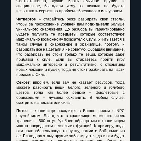
Соответственно, лучше брать обычное оружие и
специальное, благодаря чему вы никогда не будете
испытывать серьезных проблем с боезапасом или уроном.
Четвертое
– старайтесь реже разбирать свои стволы,
чтобы за прохождение уровней вам подкидывали больше
уникального снаряжения. До разбора вы гарантированно
будете получать те предметы, которые соответствуют
максимально возможному показателю Силы. Учитывается в
таком случае и снаряжение в хранилище, поэтому и
разбирать все на детали я не советую. Обращаю внимание,
что разбирать не стоит только те вещи, которые дают
прибавки к силе. Если вы стараетесь пройти игру
максимально интересно и результативно, с открытием
новых локаций и пушек, тогда не стоит разбирать на части
предметы Силы.
Секрет
: впрочем, если вам не хватает ресурсов, тогда
можете разбирать вещи белого, зеленого и голубого
цветов, тогда как более редкие – фиолетовые с
оранжевыми – лучшем сохранить. В любом случае,
смотрите на показатели силы.
Пятое
– хранилище находится в Башне, рядом с
NPC
оружейником. Благо, что в хранилище множество ячеек
хранения – 500 штук. Удобнее обращаться с хранилищем
можно посредством нескольких функций. К примеру, когда
вам надо сберечь какую-то пушку, нажмите
Shift
, выделив
ее. Благодаря этому оружие заблокируется, да и вам будет