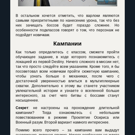
В остальном хочется отметить, что варлоки являются
самыми приоритетными по нанесению урона, так что без
них зачищать боссов будет гораздо сложнее. Но
особенности подклассов говорят о том, что персонаж не
подойдет новичкам.
Кампании
Как только определитесь с классом, сможете пройти
обучающее задание, в ходе которого познакомитесь с
локацией из первой
Destiny
. Ничего сложного в миссии нет,
так что просто следуйте всем указаниям. Кроме того, я бы
посоветовал всем новичкам пройти сюжетную кампанию,
чтобы узнать больше о механиках, после чего с
достаточной уверенностью влиться в мультиплеерные
схватки. Дополнительно к этому вы станете участником
увлекательной истории и узнаете о вселенной больше
интересного, за счет чего битвы с боссами станут
насыщеннее.
Секрет
: не настроены на прохождение длительной
кампании? Тогда ознакомьтесь с небольшим
повествованием в режиме Проклятие Осириса или
Военный разум. Второй вариант намного интереснее.
Помимо всего прочего – за кампанию вам выдадут
снаряжение, включая оружие. Ничего особенного не ждите