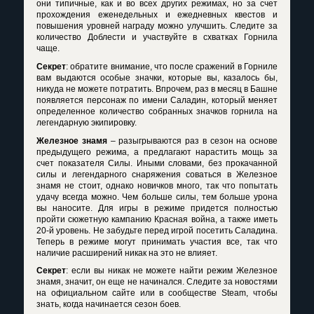
они типичные, как и во всех других режимах, но за счет
прохождения еженедельных и ежедневных квестов и
повышения уровней награду можно улучшить. Следите за
количество Доблести и участвуйте в схватках Горнила
чаще.
Секрет
: обратите внимание, что после сражений в Горниле
вам выдаются особые значки, которые вы, казалось бы,
никуда не можете потратить. Впрочем, раз в месяц в Башне
появляется персонаж по имени Саладин, который меняет
определенное количество собранных значков горнила на
легендарную экипировку.
Железное знамя
– разыгрываются раз в сезон на основе
предыдущего режима, а предлагают нарастить мощь за
счет показателя Силы. Иными словами, без прокачанной
силы и легендарного снаряжения соваться в Железное
знамя не стоит, однако новичков много, так что попытать
удачу всегда можно. Чем больше силы, тем больше урона
вы наносите. Для игры в режиме придется полностью
пройти сюжетную кампанию Красная война, а также иметь
20-й уровень. Не забудьте перед игрой посетить Саладина.
Теперь в режиме могут принимать участия все, так что
наличие расширений никак на это не влияет.
Секрет
: если вы никак не можете найти режим Железное
знамя, значит, он еще не начинался. Следите за новостями
на официальном сайте или в сообществе
Steam
, чтобы
знать, когда начинается сезон боев.