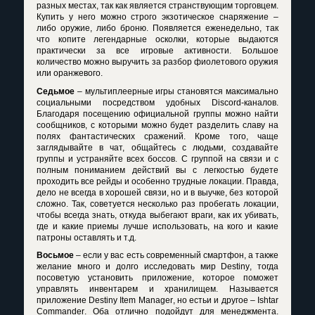
разных местах, так как является странствующим торговцем.
Купить у него можно строго экзотическое снаряжение –
либо оружие, либо броню. Появляется еженедельно, так
что копите легендарные осколки, которые выдаются
практически за все игровые активности. Большое
количество можно выручить за разбор фиолетового оружия
или оранжевого.
Седьмое
– мультиплеерные игры становятся максимально
социальными посредством удобных
Discord
-каналов.
Благодаря посещению официальной группы можно найти
сообщников, с которыми можно будет разделить славу на
полях фантастических сражений. Кроме того, чаще
заглядывайте в чат, общайтесь с людьми, создавайте
группы и устраняйте всех боссов. С группой на связи и с
полным пониманием действий вы с легкостью будете
проходить все рейды и особенно трудные локации. Правда,
дело не всегда в хорошей связи, но и в выучке, без которой
сложно. Так, советуется несколько раз пробегать локации,
чтобы всегда знать, откуда выбегают враги, как их убивать,
где и какие приемы лучше использовать, на кого и какие
патроны оставлять и т.д.
Восьмое
– если у вас есть современный смартфон, а также
желание много и долго исследовать мир
Destiny
, тогда
посоветую установить приложение, которое поможет
управлять инвентарем и хранилищем. Называется
приложение
Destiny
Item
Manager
, но естьи и другое –
Ishtar
Commander
. Оба отлично подойдут для менеджмента.