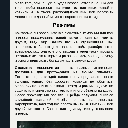
Мало того, вам не нужно будет возвращаться в Башню для
того, чтобы проверить наличие тех или иных вещей в
хранилище, а также распорядиться ими или положить
мешающее в данный момент снаряжение на склад.
Режимы
Как только вы завершите все сюжетные кампании или вам
надоест прохождение одной, можете заняться чем-то
другим, ведь мир
Destiny
вас не ограничивает. Так,
вернитесь в Башню для начала, чтобы разобраться в
возможностях. Благо, что с выхода второй части прошло
несколько лет, за которые игра разрослась, благодаря чему
и успела пригласить большую часть свежей крови.
Открытые мероприятия
– то разные активности,
доступные для прохождения на любых планетах.
Естественно, на каждой планете они предлагают новые
условия, однако без хорошей команды не обойтись.
Мероприятия обычно ставят перед игроками задачи по
защите или уничтожению того или иного объекта на карте.
После прохождения все члены рейда получают ящик со
случайной наградой. Чтобы попасть на открытое
мероприятие, необходимо просто выйти из кампании или
другой миссии к Башне или другому месту скопления
игроков.