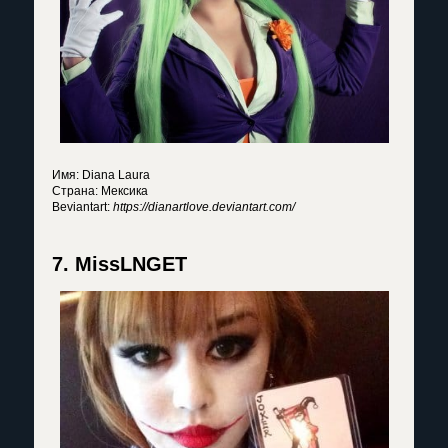
Имя: Diana Laura
Страна: Мексика
Вeviantart:
https://dianartlove.deviantart.com/
7. MissLNGET