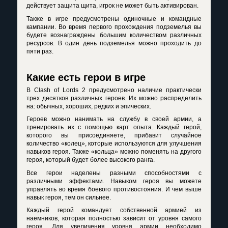
действует защита щита, игрок не может быть активирован.
Также в игре предусмотрены одиночные и командные
кампании. Во время первого прохождения подземелья вы
будете вознаграждены большим количеством различных
ресурсов. В один день подземелья можно проходить до
пяти раз.
Какие есть герои в игре
В Clash of Lords 2 предусмотрено наличие практически
трех десятков различных героев. Их можно распределить
на: обычных, хороших, редких и эпических.
Героев можно нанимать на службу в своей армии, а
тренировать их с помощью карт опыта. Каждый герой,
которого вы присоединяете, прибавит случайное
количество «колец», которые используются для улучшения
навыков героя. Также «кольца» можно поменять на другого
героя, который будет более высокого ранга.
Все герои наделены разными способностями с
различными эффектами. Навыком героя вы можете
управлять во время боевого противостояния. И чем выше
навык героя, тем он сильнее.
Каждый герой командует собственной армией из
наемников, которая полностью зависит от уровня самого
героя. Для увеличения уровня армии необходимо