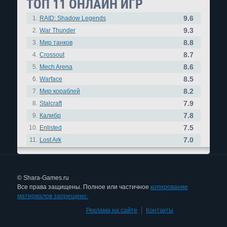
ТОП 11 ОНЛАЙН ИГР
9.6
1.
RAID: Shadow Legends
9.3
2.
War Thunder
8.8
3.
Мир танков
8.7
4.
Crossout
8.6
5.
Mech Arena
8.5
6.
Warface
8.2
7.
Мир кораблей
7.9
8.
Stalcraft
7.8
9.
Калибр
7.5
10.
Enlisted
7.0
11.
Lost Ark
© Shara-Games.ru
Все права защищены. Полное или частичное
копирование
материалов запрещено.
Реклама на сайте
|
Контакты