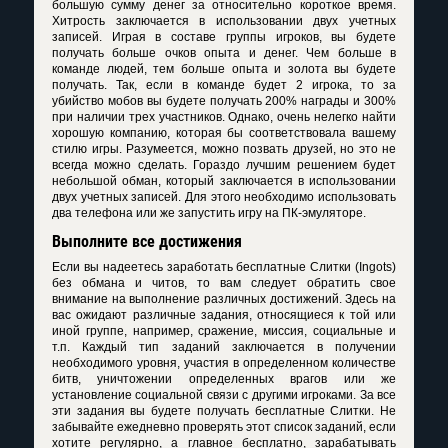
большую сумму денег за относительно короткое время.
Хитрость заключается в использовании двух учетных
записей. Играя в составе группы игроков, вы будете
получать больше очков опыта и денег. Чем больше в
команде людей, тем больше опыта и золота вы будете
получать. Так, если в команде будет 2 игрока, то за
убийство мобов вы будете получать 200% награды и 300%
при наличии трех участников. Однако, очень нелегко найти
хорошую компанию, которая бы соответствовала вашему
стилю игры. Разумеется, можно позвать друзей, но это не
всегда можно сделать. Гораздо лучшим решением будет
небольшой обман, который заключается в использовании
двух учетных записей. Для этого необходимо использовать
два телефона или же запустить игру на ПК-эмуляторе.
Выполните все достижения
Если вы надеетесь заработать бесплатные Слитки (Ingots)
без обмана и читов, то вам следует обратить свое
внимание на выполнение различных достижений. Здесь на
вас ожидают различные задания, относящиеся к той или
иной группе, например, сражение, миссия, социальные и
т.п. Каждый тип заданий заключается в получении
необходимого уровня, участия в определенном количестве
битв, уничтожении определенных врагов или же
установление социальной связи с другими игроками. За все
эти задания вы будете получать бесплатные Слитки. Не
забывайте ежедневно проверять этот список заданий, если
хотите регулярно, а главное бесплатно, зарабатывать