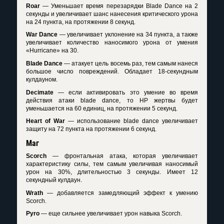
Roar
— Уменьшает время перезарядки Blade Dance на 2
секунды и увеличивает шанс нанесения критического урона
на 24 пункта, на протяжении 8 секунд.
War Dance
— увеличивает уклонение на 34 пункта, а также
увеличивает количество наносимого урона от умения
«Hurricane» на 30.
Blade Dance
— атакует цель восемь раз, тем самым нанеся
большое число повреждений. Обладает 18-секундным
кулдауном.
Decimate
— если активировать это умение во время
действия атаки blade dance, то HP жертвы будет
уменьшается на 60 единиц, на протяжении 5 секунд.
Heart of War
— использование blade dance увеличивает
защиту на 72 пункта на протяжении 6 секунд.
Маг
Scorch
— фронтальная атака, которая увеличивает
характеристику силы, тем самым увеличивая наносимый
урон на 30%, длительностью 3 секунды. Имеет 12
секундный кулдаун.
Wrath
— добавляется замедляющий эффект к умению
Scorch.
Pyro
— еще сильнее увеличивает урон навыка Scorch.