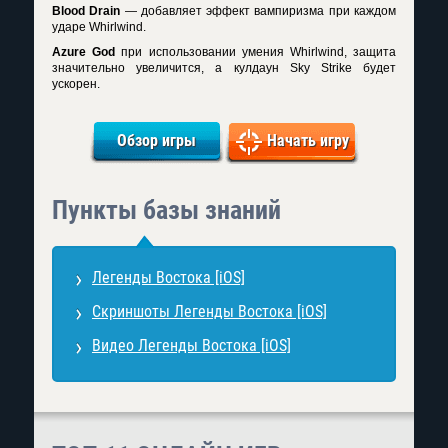
Blood Drain
— добавляет эффект вампиризма при каждом
ударе Whirlwind.
Azure God
при использовании умения Whirlwind, защита
значительно увеличится, а кулдаун Sky Strike будет
ускорен.
Обзор игры
Начать игру
Пункты базы знаний
Легенды Востока [iOS]
Скриншоты Легенды Востока [iOS]
Видео Легенды Востока [iOS]