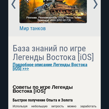
Prev
Next
Мир танков
Raid: 
База знаний по игре
Легенды Востока [iOS]
Подробное описание Легенды Востока
[iOS] >>>
Советы по игре Легенды
Востока [iOS]
Быстрое получение Опыта и Золота
Используя небольшую хитрость можно заработать