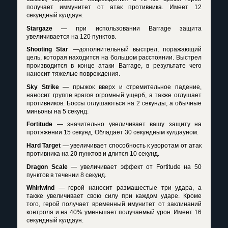
получает иммунитет от атак противника. Имеет 12
секундный кулдаун.
Stargaze
— при использовании Barrage защита
увеличивается на 120 пунктов.
Shooting Star
—дополнительный выстрел, поражающий
цель, которая находится на большом расстоянии. Выстрел
производится в конце атаки Barrage, в результате чего
наносит тяжелые повреждения.
Sky Strike
— прыжок вверх и стремительное падение,
наносит группе врагов огромный ущерб, а также оглушает
противников. Боссы оглушаються на 2 секунды, а обычные
миньоны на 5 секунд.
Fortitude
— значительно увеличивает вашу защиту на
протяжении 15 секунд. Обладает 30 секундным кулдауном.
Hard Target
— увеличивает способность к уворотам от атак
противника на 20 пунктов и длится 10 секунд.
Dragon Scale
— увеличивает эффект от Fortitude на 50
пунктов в течении 8 секунд.
Whirlwind
— герой наносит размашестые три удара, а
также увеличивает свою силу при каждом ударе. Кроме
того, герой получает временный имунитет от заклинаний
контроля и на 40% уменьшает получаемый урон. Имеет 16
секундный кулдаун.