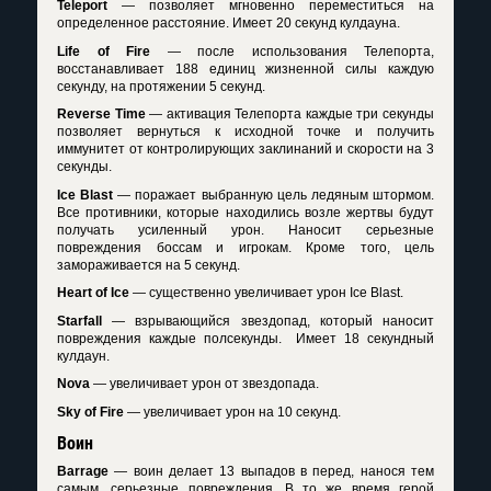
Teleport
— позволяет мгновенно переместиться на
определенное расстояние. Имеет 20 секунд кулдауна.
Life of Fire
— после использования Телепорта,
восстанавливает 188 единиц жизненной силы каждую
секунду, на протяжении 5 секунд.
Reverse Time
— активация Телепорта каждые три секунды
позволяет вернуться к исходной точке и получить
иммунитет от контролирующих заклинаний и скорости на 3
секунды.
Ice Blast
— поражает выбранную цель ледяным штормом.
Все противники, которые находились возле жертвы будут
получать усиленный урон. Наносит серьезные
повреждения боссам и игрокам. Кроме того, цель
замораживается на 5 секунд.
Heart of Ice
— существенно увеличивает урон Ice Blast.
Starfall
— взрывающийся звездопад, который наносит
повреждения каждые полсекунды. Имеет 18 секундный
кулдаун.
Nova
— увеличивает урон от звездопада.
Sky of Fire
— увеличивает урон на 10 секунд.
Воин
Barrage
— воин делает 13 выпадов в перед, нанося тем
самым, серьезные повреждения. В то же время герой