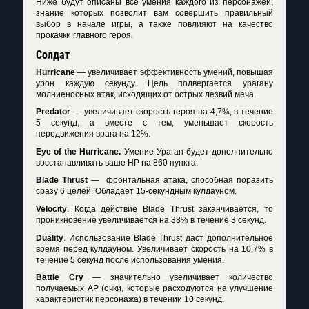
Ниже будут описаны все умения каждого из персонажей,
знание которых позволит вам совершить правильный
выбор в начале игры, а также повлияют на качество
прокачки главного героя.
Солдат
Hurricane
— увеличивает эффективность умений, повышая
урон каждую секунду. Цель подвергается урагану
молниеносных атак, исходящих от острых лезвий меча.
Predator
— увеличивает скорость героя на 4,7%, в течение
5 секунд, а вместе с тем, уменьшает скорость
передвижения врага на 12%.
Eye of the Hurricane.
Умение Ураган будет дополнительно
восстанавливать ваше HP на 860 пункта.
Blade Thrust
— фронтальная атака, способная поразить
сразу 6 целей. Обладает 15-секундным кулдауном.
Velocity
. Когда действие Blade Thrust заканчивается, то
проникновение увеличивается на 38% в течение 3 секунд.
Duality
. Использование Blade Thrust даст дополнительное
время перед кулдауном. Увеличивает скорость на 10,7% в
течение 5 секунд после использования умения.
Battle Cry
— значительно увеличивает количество
получаемых AP (очки, которые расходуются на улучшение
характеристик персонажа) в течении 10 секунд.