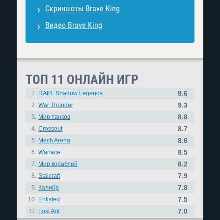
Скриншоты Brave King
Видео Brave King
ТОП 11 ОНЛАЙН ИГР
9.6
1.
RAID: Shadow Legends
9.3
2.
War Thunder
8.8
3.
Мир танков
8.7
4.
Crossout
8.6
5.
Mech Arena
8.5
6.
Warface
8.2
7.
Мир кораблей
7.9
8.
Stalcraft
7.8
9.
Калибр
7.5
10.
Enlisted
7.0
11.
Lost Ark