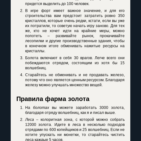
придется выделить до 100 человек.
В игре форт имеет важное значение, и для его
строительства вам предстоит затратить ровно 350
кристаллов, которые очень редки, кстати, если вы уже
их потратили, то советую начать игру заново. Для тех
же, кто не хочет идти на крайние меры, можно
попотеть – развивайте рынок, прокачивайте
лесопилки и другие производственные здания, чтобы
в конечном итоге обменивать нажитые ресурсы на
кристаллы.
Болота включают в себя 30 врагов. Легче всего они
побеждаются отрядом, состоящим из хотя бы 15
волшебниц.
Старайтесь не обменивать и не продавать железо,
потому что оно является ценным ресурсом. Благодаря
железу можно улучшать множество вещей.
Правила фарма золота
На
болотах
вы можете заработать 3000 золота,
благодаря отряду волшебниц, как я и писал выше.
Леса
– колоритная зона, с которой можно собрать
12000 золота. Идите в леса в несколько подходов
отрядами по 600 копейщиков и 25 волшебниц. Если не
хотите упускать ни монетки, то старайтесь чистить
леса каждые 5 часов.