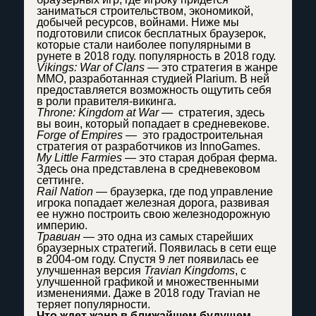
заниматься строительством, экономикой,
добычей ресурсов, войнами. Ниже мы
подготовили список бесплатных браузерок,
которые стали наиболее популярными в
рунете в 2018 году. популярность в 2018 году.
Vikings: War of Clans
— это стратегия в жанре
ММО, разработанная студией Plarium. В ней
предоставляется возможность ощутить себя
в роли правителя-викинга.
Throne: Kingdom at War
— стратегия, здесь
вы воин, который попадает в средневекове.
Forge of Empires
— это градостроительная
стратегия от разработчиков из InnoGames.
My Little Farmies
— это старая добрая ферма.
Здесь она представлена в средневековом
сеттинге.
Rail Nation
— браузерка, где под управление
игрока попадает железная дорога, развивая
ее нужно построить свою железнодорожную
империю.
Травиан
— это одна из самых старейших
браузерных стратегий. Появилась в сети еще
в 2004-ом году. Спустя 9 лет появилась ее
улучшенная версия
Travian Kingdoms
, с
улучшенной графикой и множественными
изменениями. Даже в 2018 году Travian не
теряет популярности.
Что ждет жанр в ближайшем будущем