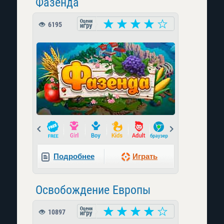
Фазенда
6195
Prev
Next
Подробнее
Играть
Освобождение Европы
10897