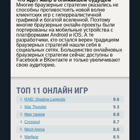
Многие браузерные стратегии оказались не
способны противостоять новой волне
клиентских игр с гиперреалистичной
графикой и богатой вселенной. Поэтому
многие браузерные онлайн-проекты были
портированы на мобильные устройства с
платформами Android и iOS. А те
разработчики, кто остался верен традициям
браузерных стратегий нашли себя в
социальных сетях. Большинство онлайновых
браузерных стратегии сейчас доступны в
Facebook и ВКонтакте и только увеличивают
свою аудиторию.
ТОП 11 ОНЛАЙН ИГР
9.6
1.
RAID: Shadow Legends
9.3
2.
War Thunder
8.8
3.
Мир танков
8.7
4.
Crossout
8.6
5.
Mech Arena
8.5
6.
Warface