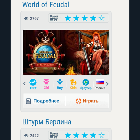
World of Feudal
2767
Prev
Next
Подробнее
Играть
Штурм Берлина
2422