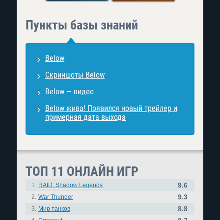
Пункты базы знаний
Below
Скриншоты Below
Below — видео
Below жива! Появился новый трейлер и
примерная дата выхода
ТОП 11 ОНЛАЙН ИГР
9.6
1.
RAID: Shadow Legends
9.3
2.
War Thunder
8.8
3.
Мир танков