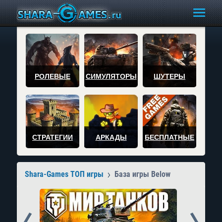
РОЛЕВЫЕ
СИМУЛЯТОРЫ
ШУТЕРЫ
СТРАТЕГИИ
АРКАДЫ
БЕСПЛАТНЫЕ
Shara-Games ТОП игры
База игры Below
Prev
Next