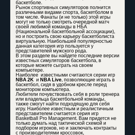
баскетболе.
Рынок спортивных симуляторов полнится
различными видами спорта, баскетболом в
том числе. Фанаты (и не только) этой игры
могут не только смотреть очередной матч
своей любимой команды в НБА
(Национальной баскетбольной ассоциации),
но и построить свою карьеру баскетболиста
виртуальную. Наибольшей популярностью
данная категория игр пользуется у
представителей мужского рода.
В этом разделе вы найдете последние версии
известных симуляторов баскетбола, в
которые можете сыграть на своем
компьютере.
Наиболее известными считаются серии игр
NBA 2K
и
NBA Live
, позволяющие играть в
баскетбол, сидя в удобном кресле перед
монитором компьютера.
Любители почувствовать себя в роли тренера
или владельца баскетбольной команды,
также смогут найти подходящую для себя
игру. Наиболее известным и реалистичным
представителем считается серия игр
Basketball Pro Management. Вам придется не
только думать над тактической схемой и
подбором игроков, но и заключать контракты
с производителями кроссовок,