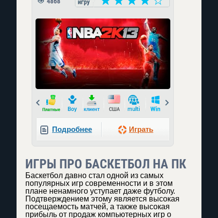
4868
Prev
Next
Подробнее
Играть
ИГРЫ ПРО БАСКЕТБОЛ НА ПК
Баскетбол давно стал одной из самых
популярных игр современности и в этом
плане ненамного уступает даже футболу.
Подтверждением этому является высокая
посещаемость матчей, а также высокая
прибыль от продаж компьютерных игр о