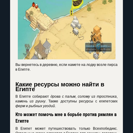
Вы вернетесь в деревню, если намете на лодку возле пирса
в Египте.
Какие ресурсы можно найти в
Египте
В Египте собирают
дрова с пальм
,
солому из тростника
,
камень из руину
. Также доступны ресурсы с египетских
ферм
и
рыбных угодий
.
Кто может помочь мне в борьбе против римлян в
Египте
В Египет может путешествовать только Всехпобедикс.