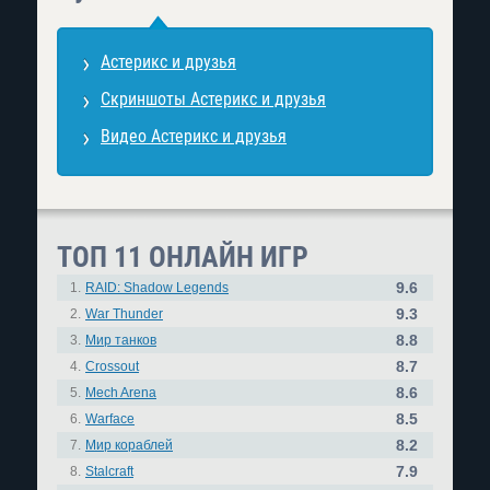
Астерикс и друзья
Скриншоты Астерикс и друзья
Видео Астерикс и друзья
ТОП 11 ОНЛАЙН ИГР
9.6
1.
RAID: Shadow Legends
9.3
2.
War Thunder
8.8
3.
Мир танков
8.7
4.
Crossout
8.6
5.
Mech Arena
8.5
6.
Warface
8.2
7.
Мир кораблей
7.9
8.
Stalcraft