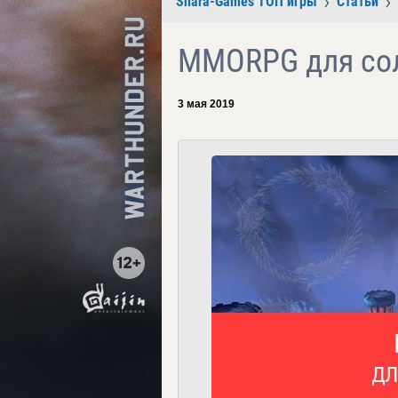
Shara-Games ТОП игры
Статьи
MMORPG для со
3 мая 2019