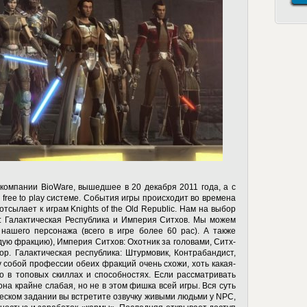
 компании BioWare, вышедшее в 20 декабря 2011 года, а с
free to play системе. События игры происходит во времена
тсылает к играм Knights of the Old Republic. Нам на выбор
: Галактическая Республика и Империя Ситхов. Мы можем
нашего персонажа (всего в игре более 60 рас). А также
ждую фракцию), Империя Ситхов: Охотник за головами, Ситх-
ор. Галактическая республика: Штурмовик, Контрабандист,
собой профессии обеих фракций очень схожи, хоть какая-
о в топовых скиллах и способностях. Если рассматривать
на крайне слабая, но не в этом фишка всей игры. Вся суть
ческом задании вы встретите озвучку живыми людьми у NPC,