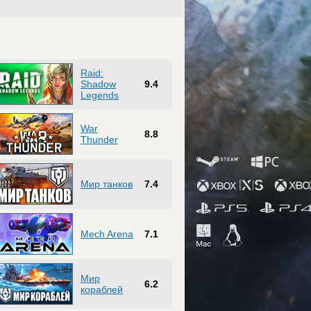
Raid:
Shadow
9.4
Legends
War
8.8
Thunder
Мир танков
7.4
Mech Arena
7.1
Мир
6.2
кораблей