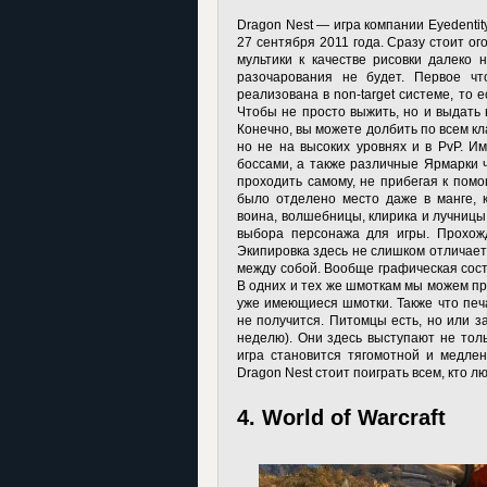
Dragon Nest — игра компании Eyedenti
27 сентября 2011 года. Сразу стоит ого
мультики к качестве рисовки далеко 
разочарования не будет. Первое ч
реализована в non-target системе, то 
Чтобы не просто выжить, но и выдать в
Конечно, вы можете долбить по всем кл
но не на высоких уровнях и в PvP. 
боссами, а также различные Ярмарки ч
проходить самому, не прибегая к помо
было отделено место даже в манге, 
воина, волшебницы, клирика и лучницы.
выбора персонажа для игры. Прохожд
Экипировка здесь не слишком отличаетс
между собой. Вообще графическая сост
В одних и тех же шмоткам мы можем пр
уже имеющиеся шмотки. Также что печа
не получится. Питомцы есть, но или з
неделю). Они здесь выступают не толь
игра становится тягомотной и медлен
Dragon Nest стоит поиграть всем, кто
4. World of Warcraft