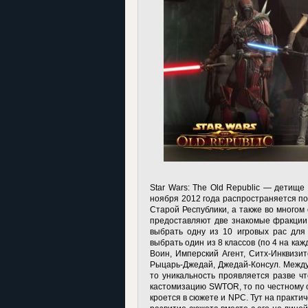
Star Wars: The Old Republic — детище
ноября 2012 года распространяется по 
Старой Республики, а также во многом о
предоставляют две знакомые фракции
выбрать одну из 10 игровых рас для 
выбрать один из 8 классов (по 4 на ка
Воин, Имперский Агент, Ситх-Инквизит
Рыцарь-Джедай, Джедай-Консул. Между 
то уникальность проявляется разве чт
кастомизацию SWTOR, то по честному о
кроется в сюжете и NPC. Тут на практи