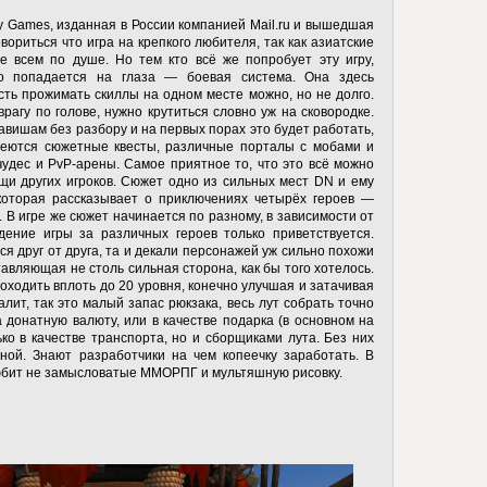
ty Games, изданная в России компанией Mail.ru и вышедшая
вориться что игра на крепкого любителя, так как азиатские
не всем по душе. Но тем кто всё же попробует эту игру,
то попадается на глаза — боевая система. Она здесь
есть прожимать скиллы на одном месте можно, но не долго.
рагу по голове, нужно крутиться словно уж на сковородке.
авишам без разбору и на первых порах это будет работать,
Имеются сюжетные квесты, различные порталы с мобами и
удес и PvP-арены. Самое приятное то, что это всё можно
щи других игроков. Сюжет одно из сильных мест DN и ему
которая рассказывает о приключениях четырёх героев —
 В игре же сюжет начинается по разному, в зависимости от
ение игры за различных героев только приветствуется.
я друг от друга, та и декали персонажей уж сильно похожи
авляющая не столь сильная сторона, как бы того хотелось.
оходить вплоть до 20 уровня, конечно улучшая и затачивая
лит, так это малый запас рюкзака, весь лут собрать точно
а донатную валюту, или в качестве подарка (в основном на
ко в качестве транспорта, но и сборщиками лута. Без них
ной. Знают разработчики на чем копеечку заработать. В
 любит не замысловатые ММОРПГ и мультяшную рисовку.