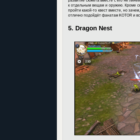
развитие сюжета вместе с его не лине
к отдельным вещам и оружию. Кроме с
пройти какой-то квест вместе, но зачем,
отлично подойдёт фанатам KOTOR и вс
5. Dragon Nest