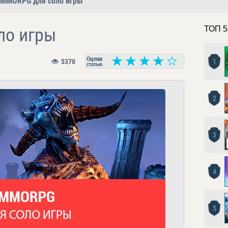
MMORPG для соло игры
ло игры
ТОП 5
5370
1
2
3
4
5