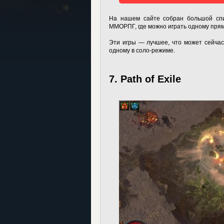
На нашем сайте собран большой сп
ММОРПГ, где можно играть одному прям
Эти игры — лучшее, что может сейчас
одному в соло-режиме.
7. Path of Exile