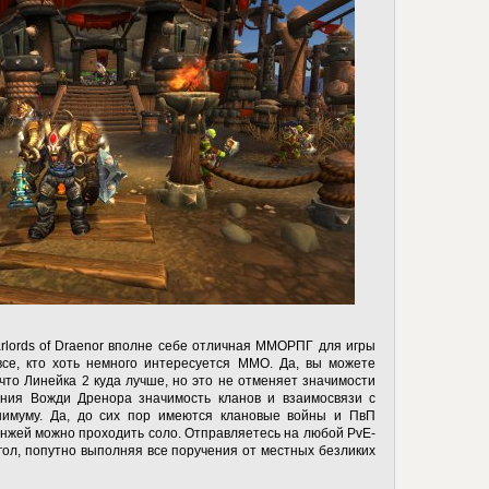
arlords of Draenor вполне себе отличная ММОРПГ для игры
е, кто хоть немного интересуется MMO. Да, вы можете
 что Линейка 2 куда лучше, но это не отменяет значимости
ния Вожди Дренора значимость кланов и взаимосвязи с
нимуму. Да, до сих пор имеются клановые войны и ПвП
анжей можно проходить соло. Отправляетесь на любой PvE-
угол, попутно выполняя все поручения от местных безликих