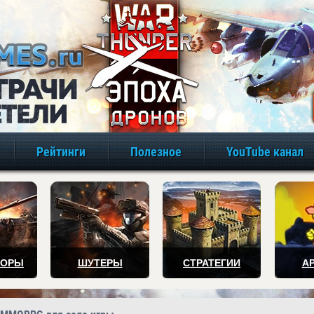
игры онлайн бе
Рейтинги
Полезное
YouTube канал
ТОРЫ
ШУТЕРЫ
СТРАТЕГИИ
А