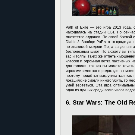
Path of Exile — это игра 2013 года,
находилась на стадии ОБТ. Но сейча
множество аддонов. По своей боевой с
Diablo 3. Вообще PoE что-то вроде дал
по знакомой модели f2p, а за деньги 
бесполезный шмот. По сюжету вы типич
вас и толпы таких же отпетых мошенни
классов и огромная ветка пассивных н
для галочки, так как вы можете качать
игроками имеется городок, где вы може
поэтому придётся выкручиваться как п
локациях не смогли никого убить, то ме
умей вертеться. Эта игра оптимальны
одна из лучших среди всего числа подо
6. Star Wars: The Old R