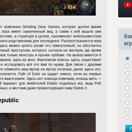
 от компании Grinding Gear Games, которая долгое время
с игра имеет законченный вид, а также к ней вышло уже
Ка
истеме, и структуре в целом, напоминает небезызвестную
ьнего родственника для последнего. Распространяется игра
игр
здесь можно купить разве что симпатичный, но абсолютно
ный преступник, которого сослали на материк, где кроме
ков только монстры и прочие чуббаки. На выбор имеется 6
авыков, одна на всех. Фактически классы здесь существуют
 и исследовать всё что вам по нраву. Для связи с другими
те обменять ваш мусор на мусор получше, денег здесь нет,
олучится. Path of Exile не щадит никого, если на первых
сто вам в земле. Здесь нет помощи новичкам, хочешь жить —
й вариант для любителей Diablo подобных игр, ведь PoE
бных, а местами даже превосходящая саму Diablo 3.
epublic