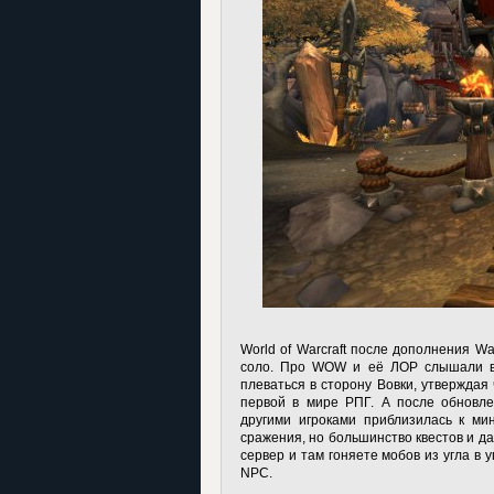
World of Warcraft после дополнения W
соло. Про WOW и её ЛОР слышали вс
плеваться в сторону Вовки, утверждая
первой в мире РПГ. А после обновле
другими игроками приблизилась к ми
сражения, но большинство квестов и д
сервер и там гоняете мобов из угла в 
NPC.