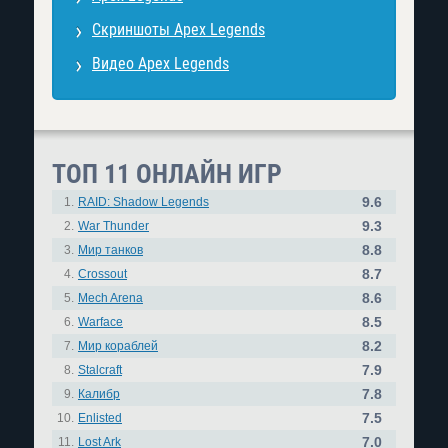
Скриншоты Apex Legends
Видео Apex Legends
ТОП 11 ОНЛАЙН ИГР
9.6
1.
RAID: Shadow Legends
9.3
2.
War Thunder
8.8
3.
Мир танков
8.7
4.
Crossout
8.6
5.
Mech Arena
8.5
6.
Warface
8.2
7.
Мир кораблей
7.9
8.
Stalcraft
7.8
9.
Калибр
7.5
10.
Enlisted
7.0
11.
Lost Ark