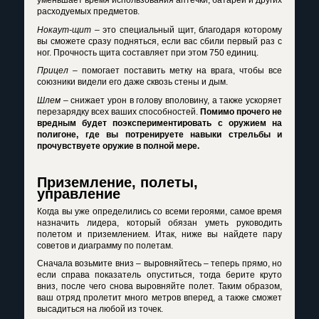
уменьшает время использования аптечки, батарей и других
расходуемых предметов.
Нокаут-щит
– это специальный щит, благодаря которому
вы сможете сразу подняться, если вас сбили первый раз с
ног. Прочность щита составляет при этом 750 единиц.
Прицел
– помогает поставить метку на врага, чтобы все
союзники видели его даже сквозь стены и дым.
Шлем
– снижает урон в голову вполовину, а также ускоряет
перезарядку всех ваших способностей.
Помимо прочего не
вредным будет поэкспериментировать с оружием на
полигоне, где вы потренируете навыки стрельбы и
прочувствуете оружие в полной мере.
Приземление, полеты,
управление
Когда вы уже определились со всеми героями, самое время
назначить лидера, который обязан уметь руководить
полетом и приземлением. Итак, ниже вы найдете пару
советов и диаграмму по полетам.
Сначала возьмите вниз – выровняйтесь – теперь прямо, но
если справа показатель опуститься, тогда берите круто
вниз, после чего снова выровняйте полет. Таким образом,
ваш отряд пролетит много метров вперед, а также сможет
высадиться на любой из точек.