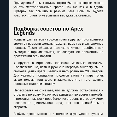
Прислушивайтесь к звукам стрельбы, по которым можно
узнать местоположение врагов. Так же как и в других
шутерах вас слышно в режиме бега. Если вы будете
красться, то никто не услышит вас даже за стенкой.
Подборка советов по Apex
Legends
Когда вы двигаетесь из одной точки в другую, то старайтесь
время от времени делать подкаты, ведь так в вас сложнее
попасть. Таким образом, тактика отлично подойдет при
высадке в горячих точках, но следует ее применять на
протяжении всей партии.
У оружия в игре есть кое-какая механика стрельбы.
Соответственно, взяв в руки снайперскую винтовку вы не
сможете убить врага, целясь в него ровно на 200 метров.
Для удачного попадания придется взять на пару точек
выше головы, или шеи, в зависимости от того, хотите
попасть в тело или в голову.
Перестрелка не означает, что вы должны остановиться и
стрелять по врагу. Научитесь двигаться во время стрельбы
– подкаты, прыжки и перебежки из стороны в сторону. Apex
невероятно динамичная игра, так что вливайтесь в
скорость.
Выбить дверь можно при помощи двух ударов кулаком.