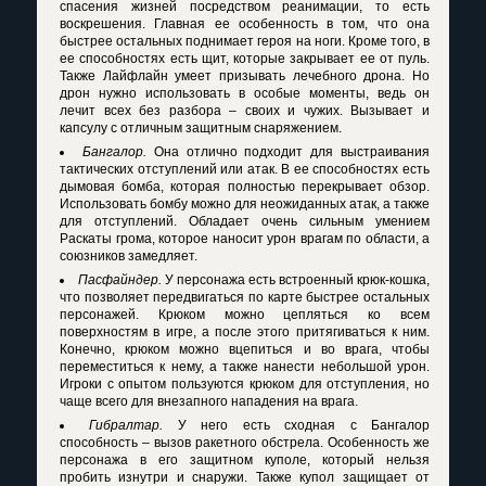
спасения жизней посредством реанимации, то есть
воскрешения. Главная ее особенность в том, что она
быстрее остальных поднимает героя на ноги. Кроме того, в
ее способностях есть щит, которые закрывает ее от пуль.
Также Лайфлайн умеет призывать лечебного дрона. Но
дрон нужно использовать в особые моменты, ведь он
лечит всех без разбора – своих и чужих. Вызывает и
капсулу с отличным защитным снаряжением.
Бангалор.
Она отлично подходит для выстраивания
тактических отступлений или атак. В ее способностях есть
дымовая бомба, которая полностью перекрывает обзор.
Использовать бомбу можно для неожиданных атак, а также
для отступлений. Обладает очень сильным умением
Раскаты грома, которое наносит урон врагам по области, а
союзников замедляет.
Пасфайндер.
У персонажа есть встроенный крюк-кошка,
что позволяет передвигаться по карте быстрее остальных
персонажей. Крюком можно цепляться ко всем
поверхностям в игре, а после этого притягиваться к ним.
Конечно, крюком можно вцепиться и во врага, чтобы
переместиться к нему, а также нанести небольшой урон.
Игроки с опытом пользуются крюком для отступления, но
чаще всего для внезапного нападения на врага.
Гибралтар.
У него есть сходная с Бангалор
способность – вызов ракетного обстрела. Особенность же
персонажа в его защитном куполе, который нельзя
пробить изнутри и снаружи. Также купол защищает от