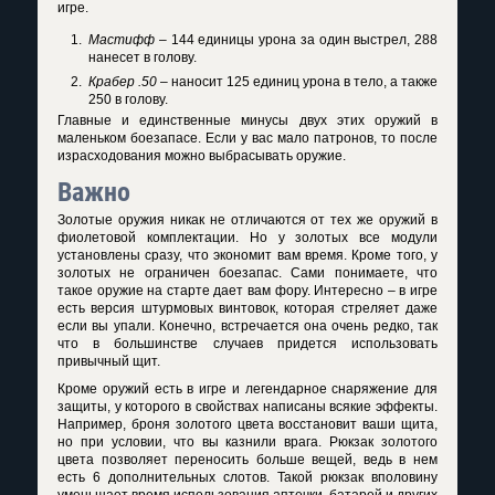
игре.
Мастифф
– 144 единицы урона за один выстрел, 288
нанесет в голову.
Крабер .50
– наносит 125 единиц урона в тело, а также
250 в голову.
Главные и единственные минусы двух этих оружий в
маленьком боезапасе. Если у вас мало патронов, то после
израсходования можно выбрасывать оружие.
Важно
Золотые оружия никак не отличаются от тех же оружий в
фиолетовой комплектации. Но у золотых все модули
установлены сразу, что экономит вам время. Кроме того, у
золотых не ограничен боезапас. Сами понимаете, что
такое оружие на старте дает вам фору. Интересно – в игре
есть версия штурмовых винтовок, которая стреляет даже
если вы упали. Конечно, встречается она очень редко, так
что в большинстве случаев придется использовать
привычный щит.
Кроме оружий есть в игре и легендарное снаряжение для
защиты, у которого в свойствах написаны всякие эффекты.
Например, броня золотого цвета восстановит ваши щита,
но при условии, что вы казнили врага. Рюкзак золотого
цвета позволяет переносить больше вещей, ведь в нем
есть 6 дополнительных слотов. Такой рюкзак вполовину