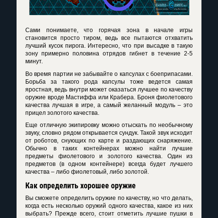
Сами понимаете, что горячая зона в начале игры
становится просто тиром, ведь все пытаются отхватить
лучший кусок пирога. Интересно, что при высадке в такую
зону примерно половина отрядов гибнет в течение 2-5
минут.
Во время партии не забывайте о капсулах с боеприпасами.
Борьба за такого рода капсулы тоже ведется самая
яростная, ведь внутри может оказаться лучшее по качеству
оружие вроде Мастиффа или Крабера. Броня фиолетового
качества лучшая в игре, а самый желанный модуль – это
прицел золотого качества.
Еще отличную экипировку можно отыскать по необычному
звуку, словно рядом открывается сундук. Такой звук исходит
от роботов, снующих по карте и раздающих снаряжение.
Обычно в таких контейнерах можно найти лучшие
предметы фиолетового и золотого качества. Один из
предметов (в одном контейнере) всегда будет лучшего
качества – либо фиолетовый, либо золотой.
Как определить хорошее оружие
Вы сможете определить оружие по качеству, но что делать,
когда есть несколько оружий одного качества, какое из них
выбрать? Прежде всего, стоит отметить лучшие пушки в