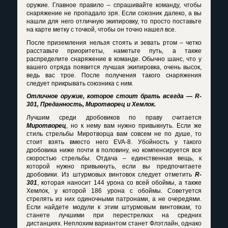
оружие. Главное правило – спрашивайте команду, чтобы
снаряжение не пропадало зря. Если союзник далеко, а вы
нашли для него отличную экипировку, то просто поставьте
на карте метку с точкой, чтобы он точно нашел все.
После приземления нельзя стоять и зевать ртом – четко
расставьте приоритеты, наметьте путь, а также
распределите снаряжение в команде. Обычно шанс, что у
вашего отряда появится лучшая экипировка, очень высок,
ведь вас трое. После получения такого снаряжения
следует прикрывать союзника с ним.
Отличное оружие, которое стоит брать всегда — R-
301, Преданность, Миротворец и Хемлок.
Лучшим среди дробовиков по праву считается
Миротворец
, но к нему вам нужно привыкнуть. Если же
стиль стрельбы Миротворца вам совсем не по душе, то
стоит взять вместо него EVA-8. Убойность у такого
дробовика ниже почти в половину, но компенсируется все
скоростью стрельбы. Отдача – единственная вещь, к
которой нужно привыкнуть, если вы предпочитаете
дробовики. Из штурмовых винтовок следует отметить
R-
301
, которая наносит 144 урона со всей обоймы, а также
Хемлок, у которой 186 урона с обоймы. Советуется
стрелять из них одиночными патронами, а не очередями.
Если найдете модули к этим штурмовым винтовкам, то
станете лучшими при перестрелках на средних
дистанциях. Неплохим вариантом станет Флэтлайн, однако