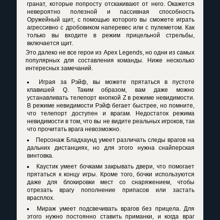
гранат, которые попросту отскакивают от него. Окажется
невероятно полезной и пассивная способность
Оружейный щит, с помощью которого вы сможете играть
агрессивно с дробовиком наперевес или с пулеметом. Как
только вы входите в режим прицельной стрельбы,
включается щит.
Это далеко не все герои из Apex Legends, но одни из самых
популярных для составления команды. Ниже несколько
интересных замечаний.
Играя за Рэйф, вы можете прятаться в пустоте
клавишей Q. Таким образом, вам даже можно
устанавливать телепорт кнопкой Z в режиме невидимости.
В режиме невидимости Рэйф бегает быстрее, но помните,
что телепорт доступен и врагам. Недостаток режима
невидимости в том, что вы не видите реальных игроков, так
что прочитать врага невозможно.
Персонаж Бладхаунд умеет различать следы врагов на
дальних дистанциях, но для этого нужна снайперская
винтовка.
Каустик умеет бочками закрывать двери, что помогает
прятаться к концу игры. Кроме того, бочки используются
даже для блокировки мест со снаряжением, чтобы
отрезать врагу пополнение припасов или застать
врасплох.
Мираж умеет подсвечивать врагов без прицела. Для
этого нужно постоянно ставить приманки, и когда враг