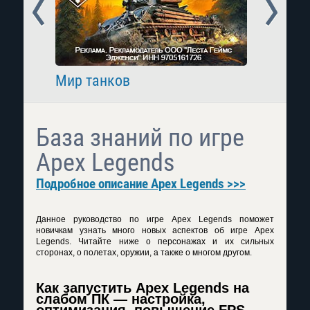
Prev
Next
Мир танков
Raid: 
База знаний по игре
Apex Legends
Подробное описание Apex Legends >>>
Данное руководство по игре Apex Legends поможет
новичкам узнать много новых аспектов об игре Apex
Legends. Читайте ниже о персонажах и их сильных
сторонах, о полетах, оружии, а также о многом другом.
Как запустить Apex Legends на
слабом ПК — настройка,
оптимизация, повышение FPS