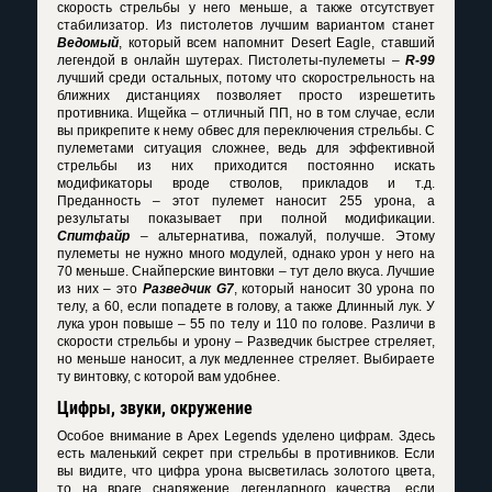
скорость стрельбы у него меньше, а также отсутствует
стабилизатор. Из пистолетов лучшим вариантом станет
Ведомый
, который всем напомнит Desert Eagle, ставший
легендой в онлайн шутерах. Пистолеты-пулеметы –
R-99
лучший среди остальных, потому что скорострельность на
ближних дистанциях позволяет просто изрешетить
противника. Ищейка – отличный ПП, но в том случае, если
вы прикрепите к нему обвес для переключения стрельбы. С
пулеметами ситуация сложнее, ведь для эффективной
стрельбы из них приходится постоянно искать
модификаторы вроде стволов, прикладов и т.д.
Преданность – этот пулемет наносит 255 урона, а
результаты показывает при полной модификации.
Спитфайр
– альтернатива, пожалуй, получше. Этому
пулеметы не нужно много модулей, однако урон у него на
70 меньше. Снайперские винтовки – тут дело вкуса. Лучшие
из них – это
Разведчик G7
, который наносит 30 урона по
телу, а 60, если попадете в голову, а также Длинный лук. У
лука урон повыше – 55 по телу и 110 по голове. Различи в
скорости стрельбы и урону – Разведчик быстрее стреляет,
но меньше наносит, а лук медленнее стреляет. Выбираете
ту винтовку, с которой вам удобнее.
Цифры, звуки, окружение
Особое внимание в Apex Legends уделено цифрам. Здесь
есть маленький секрет при стрельбы в противников. Если
вы видите, что цифра урона высветилась золотого цвета,
то на враге снаряжение легендарного качества, если