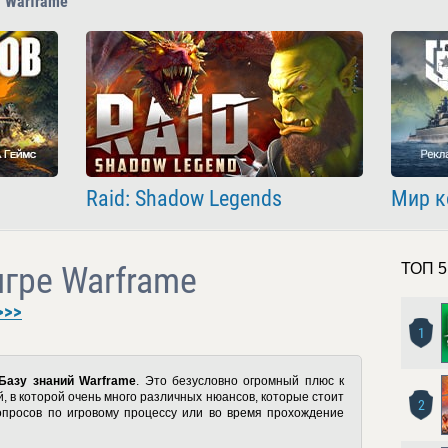
 Warframe
Raid: Shadow Legends
Мир к
игре Warframe
ТОП 5
>>>
1
Базу знаний Warframe
. Это безусловно огромный плюс к
, в которой очень много различных нюансов, которые стоит
2
опросов по игровому процессу или во время прохождение