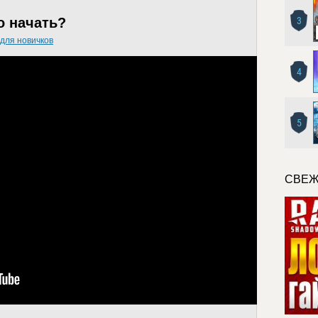
о начать?
3
для новичков
4
5
СВЕЖ