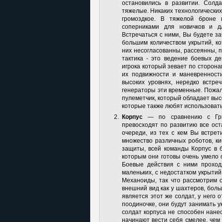
остановились в развитии. Солд
тяжелые. Никаких технологических
громоздкое. В тяжелой броне 
соперниками для новичков и д
Встречаться с ними, Вы будете за
большим количеством укрытий, ко
них несогласованны, рассеянны, п
тактика - это ведение боевых д
игрока который зевает по сторона
их подвижности и маневренност
высоких уровнях, нередко встр
генераторы эти временные. Пожал
пулеметчик, который обладает высо
которые также любят использоват
Корпус
— по сравнению с Грин
превосходят по развитию все ост
очереди, из тех с кем Вы встрет
множество различных роботов, ки
защиты, всей команды Корпус в б
которым они готовы очень умело о
Боевые действия с ними проход
маленьких, с недостатком укрытий
Механоиды, так что рассмотрим 
внешний вид как у шахтеров, боль
является этот же солдат, у него 
поодиночке, они будут занимать у
солдат корпуса не способен нане
начинают вести себя смелее, чем 