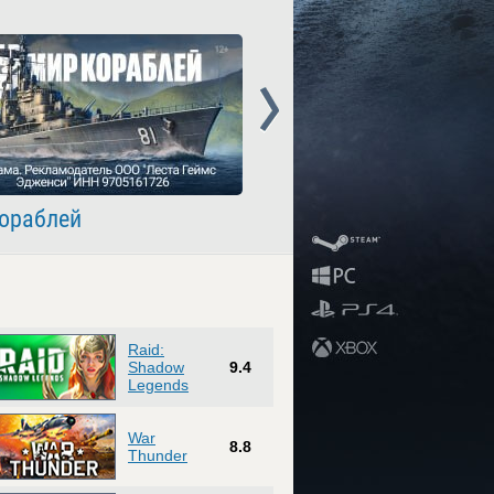
Next
ораблей
Crossout
Raid:
Shadow
9.4
Legends
War
8.8
Thunder