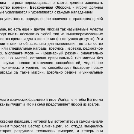
она
- игроки перемещаясь по карте, должны защищать
чество времени.
Бесконечная Оборона
- игроки должны
рые усиливаются и укрепляются с каждым нападением.
на уничтожить определенное количество вражеских целей
ame, но есть еще и другие миссии так называемые Алерты
 могут иметь абсолютно любой тип из вышеперечисленных
ество времени для выполнения (от получаса до суток). Эти
ии и они не обязательны для выполнения, но в качестве
 или специальные награды (ресурсы, чертежи, редкостное
ях.
Nightmare Mode
— «Кошмарный режим», значительно
енных миссий, оставляя оригинальный тип миссии без
, служит полное отключение способностей, медленное
критического уровня, что способствует быстрому поиску
Награды за такие миссии, довольно редкие и уникальные
жем о вражеских фракциях в игре Warframe, чтобы Вы могли
 как выглядит и что из себя представляет любой из врагов.
ажеская фракция, с которой Вы встретитесь в самом начале
янием "Королев Сестер Близнецов". То, откуда выбрались
которая разрушила технологии империи, и теперь они