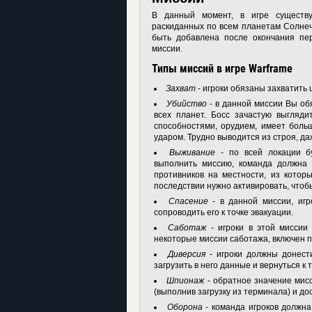
В данный момент, в игре существу
раскиданных по всем планетам Солнечн
быть добавлена после окончания пе
миссии.
Типы миссий в игре Warframe
Захват
- игроки обязаны захватить ц
Убийство
- в данной миссии Вы обя
всех планет. Босс зачастую выгляд
способностями, орудием, имеет боль
ударом. Трудно выводится из строя, да
Выживание
- по всей локации б
выполнить миссию, команда должна 
противников на местности, из котор
последствии нужно активировать, чтоб
Спасение
- в данной миссии, игр
сопроводить его к точке эвакуации.
Саботаж
- игроки в этой миссии
некоторые миссии саботажа, включен п
Диверсия
- игроки должны донести
загрузить в него данные и вернуться к 
Шпионаж
- обратное значение мисс
(выполнив загрузку из терминала) и дос
Оборона
- команда игроков должна