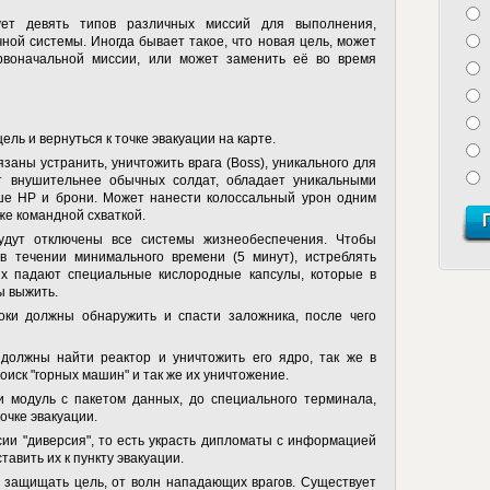
ет девять типов различных миссий для выполнения,
ой системы. Иногда бывает такое, что новая цель, может
рвоначальной миссии, или может заменить её во время
ель и вернуться к точке эвакуации на карте.
заны устранить, уничтожить врага (Boss), уникального для
ит внушительнее обычных солдат, обладает уникальными
ше HP и брони. Может нанести колоссальный урон одним
же командной схваткой.
удут отключены все системы жизнеобеспечения. Чтобы
в течении минимального времени (5 минут), истреблять
ых падают специальные кислородные капсулы, которые в
ы выжить.
оки должны обнаружить и спасти заложника, после чего
 должны найти реактор и уничтожить его ядро, так же в
оиск "горных машин" и так же их уничтожение.
 модуль с пакетом данных, до специального терминала,
точке эвакуации.
ии "диверсия", то есть украсть дипломаты с информацией
тавить их к пункту эвакуации.
 защищать цель, от волн нападающих врагов. Существует