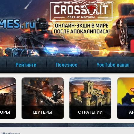
игры онлайн бе
Рейтинги
Полезное
YouTube канал
ТОРЫ
ШУТЕРЫ
СТРАТЕГИИ
А