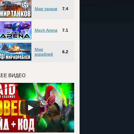
Мир танков
7.4
Mech Arena
7.1
Мир
6.2
кораблей
ЕЕ ВИДЕО