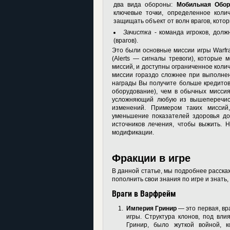
два вида обороны:
Мобильная Обор
ключевые точки, определенное коли
защищать объект от волн врагов, кото
Зачистка
- команда игроков, долж
(врагов).
Это были основные миссии игры Warfr
(Alerts — сигналы тревоги), которые
миссий, и доступны ограниченное колич
миссии гораздо сложнее при выполнен
награды Вы получите больше кредитов
оборудование), чем в обычных мисси
усложняющий любую из вышеперечисл
изменений. Примером таких миссий
уменьшение показателей здоровья до 
источников лечения, чтобы выжить. 
модификации.
Фракции в игре
В данной статье, мы подробнее расска
пополнить свои знания по игре и знать,
Враги в Варфрейм
Империя Гринир
— это первая, вр
игры. Структура клонов, под вли
Гринир, было жуткой войной, 