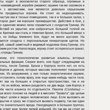
аты ходят в экзоскелетах старого образца, огромные и
 нововведений, корабли ржавеют, оружие так же огромное и
и с автоматами, они являются довольно серьезными
ля продвинутых игроков. Не стоит их недооценивать.
частую как в тесных помещениях, так и в больших залах, с
торое дает им хорошее преимущество. Действия в бою, у
о одиночке можно легко справиться с солдатом Гринир. Их
ействий из укрытия, или наброситься большой толпой на
м. Крепкая как сталь и тяжелая броня, это большой минус к
и, но бойцы ближнего боя, будут не много шустрее. На
ечаются солдаты с персональным генератором щитов. Но
уй, самый заметный и видимый издалека боец Гринир, это
ким ростом. Напоследок, игроку стоит остерегаться гранат,
ь отряды Гринир.
ир, это технологически развитые альянсы, которые
альные фракции. Скорее всего, они будут следующими на
итесь, после Гринир. Брони у Корпуса почти нет, но есть
боргов и дронов, которые массово пополняют показатели
ою. Из вооружения, у них только энергетическое оружие,
тстрелить голову врагу, или еще какие-нибудь части тела.
ят как на больших и открытых пространствах, так и на
. Но их войска, можно разделить на два вида: сам Корпус и
обе части альянса по отдельности.
Пехота (Солдаты)
—
ше всего похожи на людей и в миссиях "Захвата", где целью
открыт шлем и видно человеческое лицо. Если выловить их
крытие и сразу же стараться вызвать подмогу, так как один
сти значительного вреда. Находящиеся в больших группах,
и стают еще более легкой добычей. Но так же не стоит их