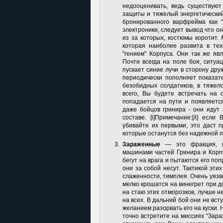
недооценивать, ведь существую
защиты и тяжелый энергетический
бронированного варфрейма как "
электроники, следует вывод что о
из за которых, костюмы коротит.
которая наиболее развита в тех
"гением" Корпуса. Они так же яв
Почти всегда на поле боя, ситу
пускает синие лучи в сторону дру
периодически пополняет показат
безобидных солдатиков, в тяже
всего, Вы будете встречать на 
попадается на пути и появляется
даже бойцов гринира - они идут
составе. [i]Примечание:[/i] есл
убивайте их первыми, это даст 
которые останутся без надежной п
Зараженные
— это фракция, ко
машинами частей Гринира и Корпу
бегут на врага и пытаются его по
они за собой несут. Тактикой эти
слаженности, тимплея. Очень уязви
мелко крошатся на винегрет при д
на стаю этих отморозков, лучше не
на всех. В дальний бой они не всту
желанием разорвать его на куски. 
точно встретите на миссиях "Зара