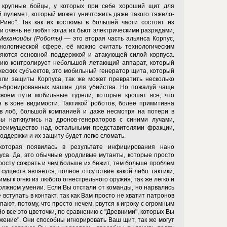
т крупные бойцы, у которых при себе хороший щит для
 пулемет, который может уничтожить даже такого тяжело-
Рино". Так как их костюмы в большей части состоят из
ни очень не любят когда их бьют электрическими разрядами,
Механоиды (Роботы)
— это вторая часть альянса Корпус,
нологической сфере, её можно считать технологическим
ляются основной поддержкой и атакующей силой корпуса.
ацию контролирует небольшой летающий аппарат, который
жеских субъектов, это мобильный генератор щита, который
ели защиты Корпуса, так же может превратить несколько
ло-бронированных машин для убийства. Но пожалуй чаще
своем пути мобильные турели, которые крошат все, что
 в зоне видимости. Тактикой роботов, более примитивна
 в лоб, большой компанией и даже несмотря на потери в
и Вы наткнулись на дронов-генераторов с синими лучами,
преимущество над остальными представителями фракции,
оддержки и их защиту будет легко сломать.
торая появилась в результате инфицирования нано
са. Да, это обычные уродливые мутанты, которые просто
просту сожрать и чем больше их бежит, тем больше проблем
х существ является, полное отсутствие какой либо тактики,
мы к огню из любого огнестрельного оружия, так же легко и
олжном умении. Если Вы отстали от команды, но нарвались
 вступать в контакт, так как Вам просто не хватит патронов
пают, потому, что просто нечем, рвутся к игроку с огромным
Но все это цветочки, по сравнению с "Древними", которых Вы
жение". Они способны игнорировать Ваш щит, так же могут