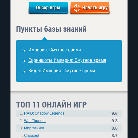
Обзор игры
Начать игру
Пункты базы знаний
Империя: Смутное время
Скриншоты Империя: Смутное время
Видео Империя: Смутное время
ТОП 11 ОНЛАЙН ИГР
9.6
1.
RAID: Shadow Legends
9.3
2.
War Thunder
8.8
3.
Мир танков
8.7
4.
Crossout