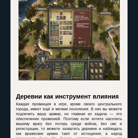
Деревни как инструмент влияния
Каждая провинция в игре, кроме своего центрального
города, имеет ещё и мелкие поселения. В них вы можете
подлечить вашу армию, но главная из задача — это
обеспечение провизией. Поэтому если хотите насолить
вашему врагу без потерь среди войска, без смс и
регистрации, то можете захватить деревню и наблюдать
как вражеские армии тают от истощения, а народ