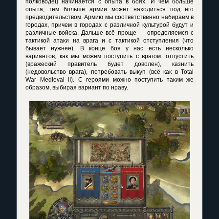
полководец начинается с опыта в боях. И чем больше
опыта, тем больше армии может находиться под его
предводительством. Армию мы соответственно набираем в
городах, причем в городах с различной культурой будут и
различные войска. Дальше всё проще — определяемся с
тактикой атаки на врага и с тактикой отступления (что
бывает нужнее). В конце боя у нас есть несколько
вариантов, как мы можем поступить с врагом: отпустить
(вражеский правитель будет доволен), казнить
(недовольство врага), потребовать выкуп (всё как в Total
War Medieval II). С героями можно поступить таким же
образом, выбирая вариант по нраву.