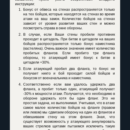
инструкции:
Бонус от обвеса на стенах распространяется только
на тех бойцов, которые находятся на стенах во время
атаки на ваш замок. Количество бойцов на стенах
зависит от уровня развития ваших стен и можно
посмотреть справа в окне обороны.
В случае, если Ваши стены пробили противник
проходит в цитадель. При битве в цитадели на ваших
бойцов распространяется только бонус наместника
(кастеляна). Очень важное значение имеет количество
пробитых флангов. Если пробито три фланга
обороны, то атакующий имеет бонус к битве в
цитадели +30%.
Если атакующий пробил два фланга, то бонус не
получает никто и бой проходит силой бойцов и
бонусом от военачальника и наместника.
Соответственно если вам удалось удержать два
фланга, а пробит только один, атакующий получает
-30% к мощности атаки. Получается, что необходимо в
обороне удержать хотя бы один фланг. Это не
простая задача, но выполнимая. Учитывая, что в атаке
самое малое количество бойцов на фланге (правом
или левом) мы сдвигаем оборону на один из флангов и
обвешиваем стену на этом фланге. Зная, что
существует возможность у атакующего аннулировать
ваших стрелков щитами пытаемся исключить такую