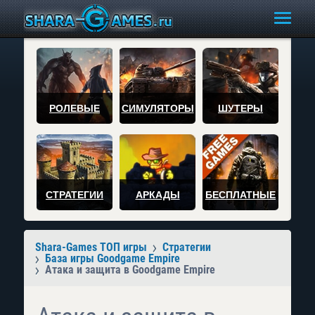
РОЛЕВЫЕ
СИМУЛЯТОРЫ
ШУТЕРЫ
СТРАТЕГИИ
АРКАДЫ
БЕСПЛАТНЫЕ
Shara-Games ТОП игры
Стратегии
База игры Goodgame Empire
Атака и защита в Goodgame Empire