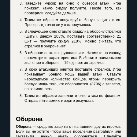
Наведите курсор на окно с обвесом атаки, игра
покажет, какую скидку получите. После того, как
проверили, следуйте дальше.
Таким же образом аннулируйте бонус защиты стен.
Проверьте, точно ли у вас получилось.
В следующее окно ставьте скидку на оборону стрелков
(щиты). Вверху 203%, поставьте соответственно 21
щит — получите скидку 210%. Можно считать, что
стрелков в обороне нет.
В обороне остались рукопашники. Нажмите на иконку,
просмотрите характеристики. Выберите наименьшее
значение в обороне— 19 ед. против стрелков.
В окно атакующих юнитов поставьте стрелков. Игра
показывает боевую мощь вашей атаки. Ставьте
необходимое количество бойцов, чтобы перекрыть
боевую мощь того, кто обороняется. (8796) с запасом,
по возможности.
Таким же образом заполните окно атаки по флангам.
Отправляйте армию и ждите результат.
Оборона
Оборона
— средство защиты от нападения других игроков.
Если вы не хотите чтобы ваше поселение разграбили или
захватили, нужно уметь обороняться. Следуйте