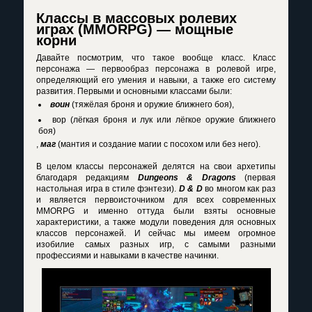
Классы в массовых ролевих
играх (MMORPG) — мощные
корни
Давайте посмотрим, что такое вообще класс. Класс
персонажа — первообраз персонажа в ролевой игре,
определяющий его умения и навыки, а также его систему
развития. Первыми и основными классами были:
воин
(тяжёлая броня и оружие ближнего боя),
вор (лёгкая броня и лук или лёгкое оружие ближнего
боя)
,
маг
(мантия и создание магии с посохом или без него).
В целом классы персонажей делятся на свои архетипы
благодаря редакциям
Dungeons & Dragons
(первая
настольная игра в стиле фэнтези).
D & D
во многом как раз
и является первоисточником для всех современных
MMORPG и именно оттуда были взяты основные
характеристики, а также модули поведения для основных
классов персонажей. И сейчас мы имеем огромное
изобилие самых разных игр, с самыми разными
профессиями и навыками в качестве начинки.