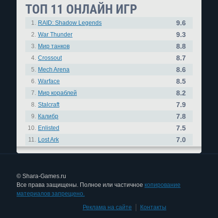
ТОП 11 ОНЛАЙН ИГР
9.6
1.
RAID: Shadow Legends
9.3
2.
War Thunder
8.8
3.
Мир танков
8.7
4.
Crossout
8.6
5.
Mech Arena
8.5
6.
Warface
8.2
7.
Мир кораблей
7.9
8.
Stalcraft
7.8
9.
Калибр
7.5
10.
Enlisted
7.0
11.
Lost Ark
© Shara-Games.ru
Все права защищены. Полное или частичное
копирование
материалов запрещено.
Реклама на сайте
|
Контакты