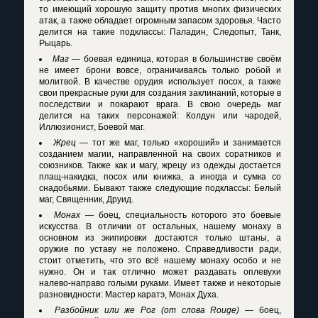
то имеющий хорошую защиту против многих физических
атак, а также обладает огромным запасом здоровья. Часто
делится на такие подклассы: Паладин, Следопыт, Танк,
Рыцарь.
Маг
— боевая единица, которая в большинстве своём
не имеет брони вовсе, ограничиваясь только робой и
молитвой. В качестве орудия использует посох, а также
свои прекрасные руки для создания заклинаний, которые в
последствии и покарают врага. В свою очередь маг
делится на таких персонажей: Колдун или чародей,
Иллюзионист, Боевой маг.
Жрец
— тот же маг, только «хороший» и занимается
созданием магии, направленной на своих соратников и
союзников. Также как и магу, жрецу из одежды достается
плащ-накидка, посох или книжка, а иногда и сумка со
снадобьями. Бывают также следующие подклассы: Белый
маг, Священник, Друид.
Монах
— боец, специальность которого это боевые
искусства. В отличии от остальных, нашему монаху в
основном из экипировки достаются только штаны, а
оружие по уставу не положено. Справедливости ради,
стоит отметить, что это всё нашему монаху особо и не
нужно. Он и так отлично может раздавать оплевухи
налево-направо голыми руками. Имеет также и некоторые
разновидности: Мастер каратэ, Монах Духа.
Разбойник или же Рог (от слова Rouge)
— боец,